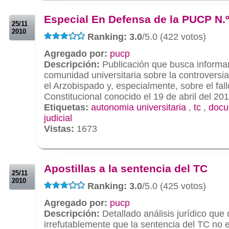
.
Especial En Defensa de la PUCP N.º
25/11
2010
Ranking: 3.0
/5.0 (422 votos)
Agregado por:
pucp
Descripción:
Publicación que busca informar
comunidad universitaria sobre la controversi
el Arzobispado y, especialmente, sobre el fall
Constitucional conocido el 19 de abril del 201
Etiquetas:
autonomia universitaria
,
tc
,
docu
judicial
Vistas:
1673
.
.
Apostillas a la sentencia del TC
25/11
2010
Ranking: 3.0
/5.0 (425 votos)
Agregado por:
pucp
Descripción:
Detallado análisis jurídico que
irrefutablemente que la sentencia del TC no e