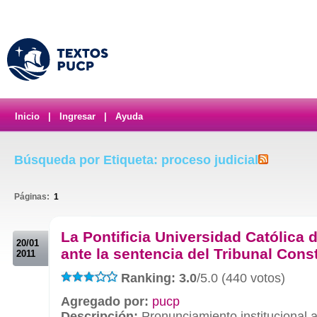
Inicio
|
Ingresar
|
Ayuda
Búsqueda por Etiqueta: proceso judicial
Páginas:
1
.
La Pontificia Universidad Católica 
20/01
ante la sentencia del Tribunal Cons
2011
Ranking: 3.0
/5.0 (440 votos)
Agregado por:
pucp
Descripción:
Pronunciamiento institucional 