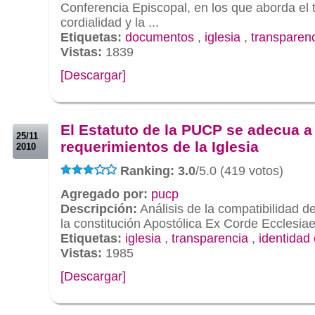
Conferencia Episcopal, en los que aborda el 
cordialidad y la ...
Etiquetas:
documentos
,
iglesia
,
transparen
Vistas:
1839
[Descargar]
.
.
El Estatuto de la PUCP se adecua a
25/11
requerimientos de la Iglesia
2010
Ranking: 3.0
/5.0 (419 votos)
Agregado por:
pucp
Descripción:
Análisis de la compatibilidad d
la constitución Apostólica Ex Corde Ecclesiae
Etiquetas:
iglesia
,
transparencia
,
identidad 
Vistas:
1985
[Descargar]
.