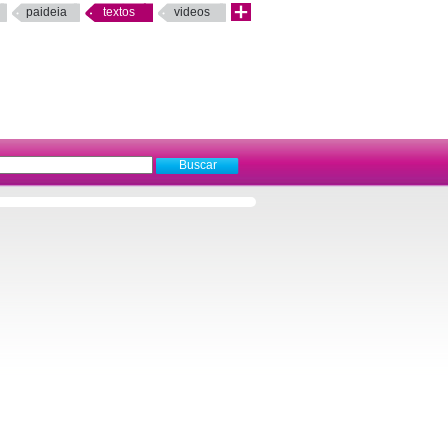
paideia
textos
videos