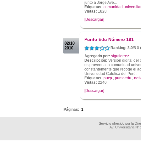
junto a Jorge Ave...
Etiquetas:
comunidad universita
Vistas:
1828
[Descargar]
.
.
Punto Edu Número 191
02/10
2010
Ranking: 3.0
/5.0
Agregado por:
slgutierrez
Descripción:
Versión digital del
es proveer a la comunidad univer
constantemente que recoge el aco
Universidad Católica del Perú.
Etiquetas:
pucp
,
puntoedu
,
noti
Vistas:
2240
[Descargar]
.
Páginas:
1
Servicio ofrecido por la Di
Av. Universitaria N°