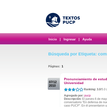
Inicio
|
Ingresar
|
Ayuda
Búsqueda por Etiqueta: comu
Páginas:
1
.
Pronunciamiento de estud
07/12
Universidad
2010
Ranking: 3.0
/5.0
Agregado por:
pucp
Descripción:
El jueves 6 de mayo
conversatorio "En defensa de nue
caso PUCP". En él presentaron u