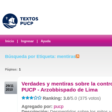
Inicio
|
Ingresar
|
Ayuda
Búsqueda por Etiqueta: mentiras
Páginas:
1
.
Verdades y mentiras sobre la contr
29/11
PUCP - Arzobbispado de Lima
2010
Ranking: 3.0
/5.0 (375 votos)
Agregado por:
pucp
Descripción:
Desmentidos sobre los mitos y 