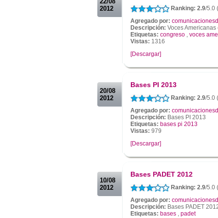
22/08
2012
Ranking: 2.9
/5.0 
Agregado por:
comunicacionesd
Descripción:
Voces Americanas 
Etiquetas:
congreso
,
voces ame
Vistas:
1316
[Descargar]
.
.
Bases PI 2013
20/08
2012
Ranking: 2.9
/5.0 
Agregado por:
comunicacionesd
Descripción:
Bases PI 2013
Etiquetas:
bases pi 2013
Vistas:
979
[Descargar]
.
.
Bases PADET 2012
10/08
2012
Ranking: 2.9
/5.0
Agregado por:
comunicacionesd
Descripción:
Bases PADET 201
Etiquetas:
bases
,
padet