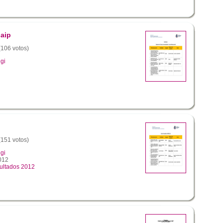
aip
 (106 votos)
gi
 (151 votos)
gi
012
ultados 2012