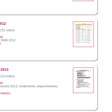
2012
 (151 votos)
gi
s PAIN 2012
2
 2013
 (123 votos)
gi
icano 2013, condiciones, requerimientos,
,
mexico