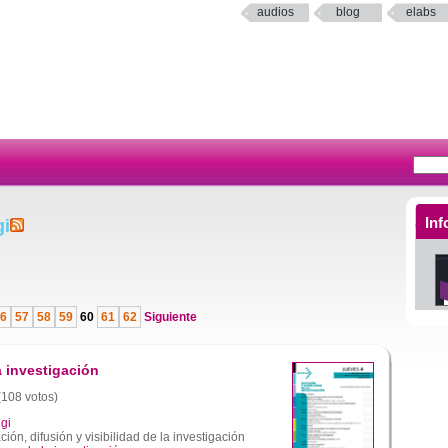
audios
blog
elabs
Inf
gi
6
57
58
59
60
61
62
Siguiente
a investigación
 (108 votos)
gi
ión, difusión y visibilidad de la investigación