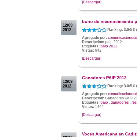
[Descargar]
.
.
bono de reconocimiento p
12/09
2012
Ranking: 3.0
/5.0
Agregado por:
comunicacionesd
Descripción:
paip 2012
Etiquetas:
paip 2012
Vistas:
942
[Descargar]
.
.
Ganadores PAIP 2012
12/09
2012
Ranking: 3.0
/5.0
Agregado por:
comunicacionesd
Descripción:
Ganadores PAIP 2
Etiquetas:
paip
,
ganadores
,
res
Vistas:
1462
[Descargar]
.
.
Voces Americana en Cadiz