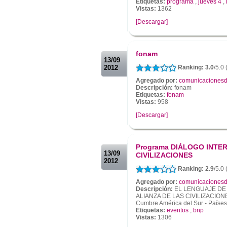
Etiquetas:
programa
,
jueves 4
,
Vistas:
1362
[Descargar]
.
.
fonam
13/09
2012
Ranking: 3.0
/5.0 
Agregado por:
comunicacionesd
Descripción:
fonam
Etiquetas:
fonam
Vistas:
958
[Descargar]
.
.
Programa DIÁLOGO INTER
13/09
CIVILIZACIONES
2012
Ranking: 2.9
/5.0 
Agregado por:
comunicacionesd
Descripción:
EL LENGUAJE DE 
ALIANZA DE LAS CIVILIZACIONES E
Cumbre América del Sur - Paíse
Etiquetas:
eventos
,
bnp
Vistas:
1306