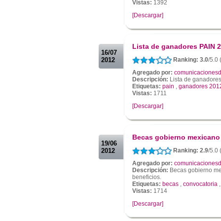
Vistas:
1392
[Descargar]
.
.
Lista de ganadores PAIN 
16/07
2012
Ranking: 3.0
/5.0
Agregado por:
comunicacionesd
Descripción:
Lista de ganadore
Etiquetas:
pain
,
ganadores 201
Vistas:
1711
[Descargar]
.
.
Becas gobierno mexicano
19/06
2012
Ranking: 2.9
/5.0
Agregado por:
comunicacionesd
Descripción:
Becas gobierno mex
beneficios.
Etiquetas:
becas
,
convocatoria
Vistas:
1714
[Descargar]
.