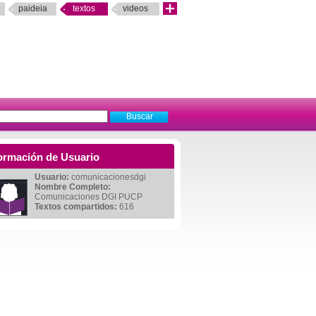
paideia
textos
videos
ormación de Usuario
Usuario:
comunicacionesdgi
Nombre Completo:
Comunicaciones DGI PUCP
Textos compartidos:
616