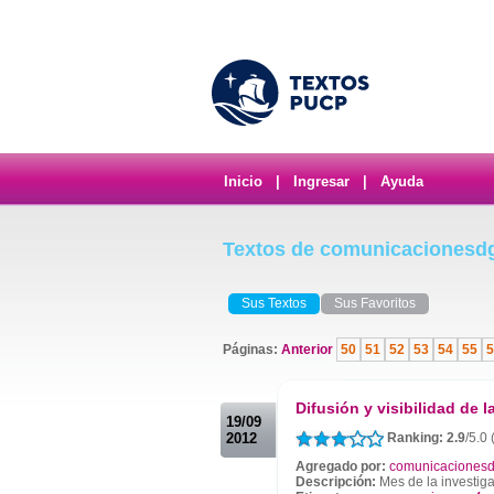
Inicio
|
Ingresar
|
Ayuda
Textos de comunicacionesd
Sus Textos
Sus Favoritos
Páginas:
Anterior
50
51
52
53
54
55
5
.
Difusión y visibilidad de l
19/09
2012
Ranking: 2.9
/5.0
Agregado por:
comunicacionesd
Descripción:
Mes de la investigac