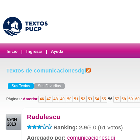
Inicio
|
Ingresar
|
Ayuda
Textos de comunicacionesdgi
Sus Textos
Sus Favoritos
Páginas:
Anterior
46
47
48
49
50
51
52
53
54
55
56
57
58
59
60
.
Radulescu
09/04
2013
Ranking: 2.9
/5.0 (61 votos)
Agregado por:
comunicacionesdgi