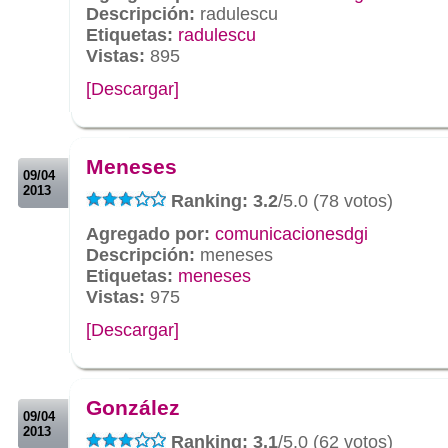
Descripción:
radulescu
Etiquetas:
radulescu
Vistas:
895
[Descargar]
.
.
Meneses
09/04
2013
Ranking: 3.2
/5.0 (78 votos)
Agregado por:
comunicacionesdgi
Descripción:
meneses
Etiquetas:
meneses
Vistas:
975
[Descargar]
.
.
González
09/04
2013
Ranking: 3.1
/5.0 (62 votos)