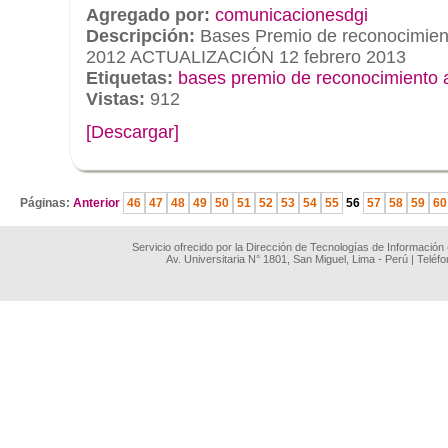
Agregado por:
comunicacionesdgi
Descripción:
Bases Premio de reconocimiento
2012 ACTUALIZACIÓN 12 febrero 2013
Etiquetas:
bases premio de reconocimiento a
Vistas:
912
[Descargar]
.
Páginas:
Anterior
46
47
48
49
50
51
52
53
54
55
56
57
58
59
60
Servicio ofrecido por la Dirección de Tecnologías de Información
Av. Universitaria N° 1801, San Miguel, Lima - Perú | Teléf