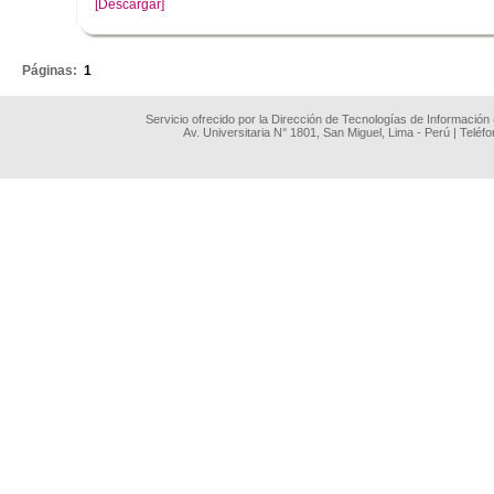
[Descargar]
.
Páginas:
1
Servicio ofrecido por la Dirección de Tecnologías de Información
Av. Universitaria N° 1801, San Miguel, Lima - Perú | Teléf