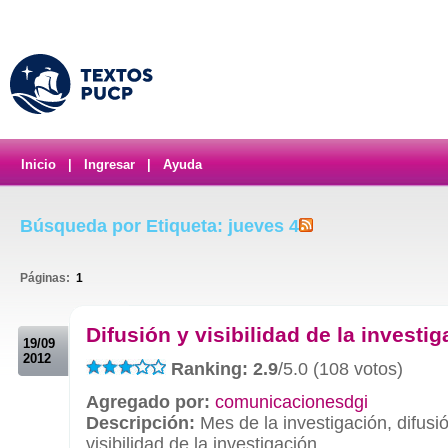
Inicio
|
Ingresar
|
Ayuda
Búsqueda por Etiqueta: jueves 4
Páginas:
1
.
Difusión y visibilidad de la investi
19/09
2012
Ranking: 2.9
/5.0 (108 votos)
Agregado por:
comunicacionesdgi
Descripción:
Mes de la investigación, difusi
visibilidad de la investigación