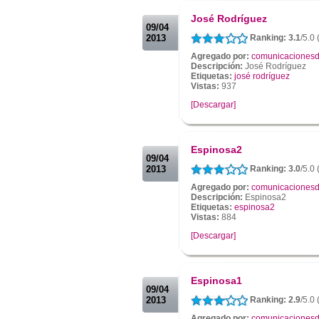
.
José Rodríguez
09/04
2013
Ranking: 3.1
/5.0 
Agregado por:
comunicacionesd
Descripción:
José Rodríguez
Etiquetas:
josé rodríguez
Vistas:
937
[Descargar]
.
.
Espinosa2
09/04
2013
Ranking: 3.0
/5.0 
Agregado por:
comunicacionesd
Descripción:
Espinosa2
Etiquetas:
espinosa2
Vistas:
884
[Descargar]
.
.
Espinosa1
09/04
2013
Ranking: 2.9
/5.0 
Agregado por:
comunicacionesd