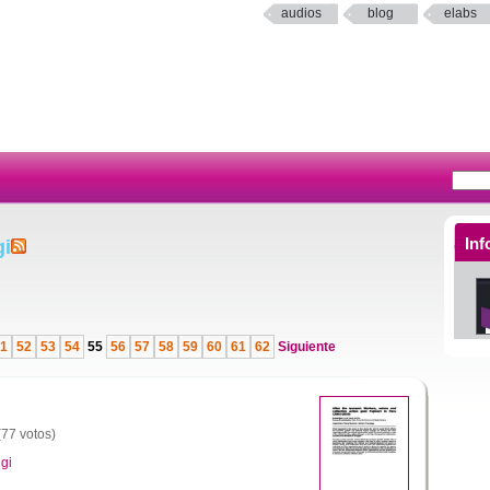
audios
blog
elabs
Inf
gi
1
52
53
54
55
56
57
58
59
60
61
62
Siguiente
(77 votos)
gi