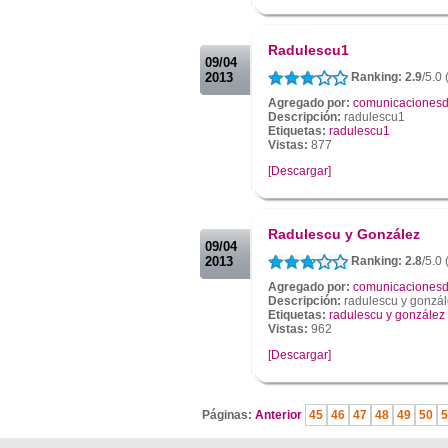
.
.
Radulescu1
09/04
2013
Ranking: 2.9
/5.0 
Agregado por:
comunicacionesd
Descripción:
radulescu1
Etiquetas:
radulescu1
Vistas:
877
[Descargar]
.
.
Radulescu y González
09/04
2013
Ranking: 2.8
/5.0 
Agregado por:
comunicacionesd
Descripción:
radulescu y gonzá
Etiquetas:
radulescu y gonzález
Vistas:
962
[Descargar]
.
Páginas:
Anterior
45
46
47
48
49
50
5