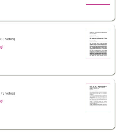
(83 votos)
gi
(73 votos)
gi