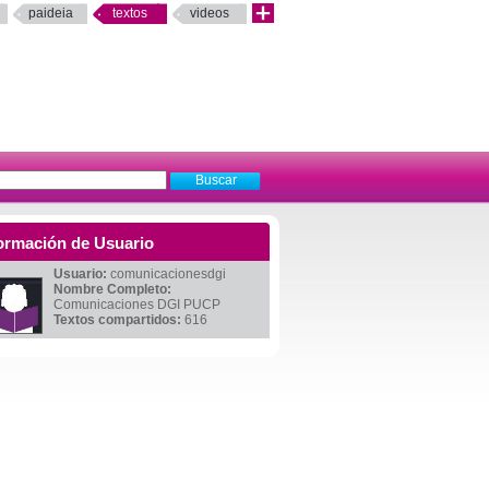
paideia
textos
videos
ormación de Usuario
Usuario:
comunicacionesdgi
Nombre Completo:
Comunicaciones DGI PUCP
Textos compartidos:
616