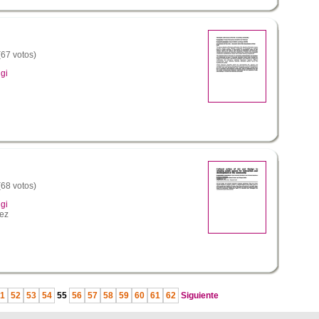
(67 votos)
gi
(68 votos)
gi
lez
1
52
53
54
55
56
57
58
59
60
61
62
Siguiente