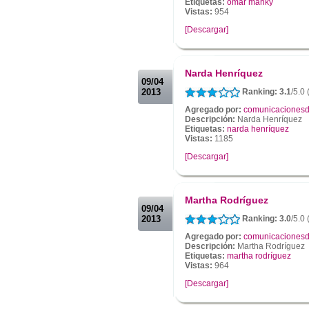
Etiquetas:
omar manky
Vistas:
954
[Descargar]
.
.
Narda Henríquez
09/04
2013
Ranking: 3.1
/5.0 
Agregado por:
comunicacionesd
Descripción:
Narda Henríquez
Etiquetas:
narda henríquez
Vistas:
1185
[Descargar]
.
.
Martha Rodríguez
09/04
2013
Ranking: 3.0
/5.0 
Agregado por:
comunicacionesd
Descripción:
Martha Rodríguez
Etiquetas:
martha rodríguez
Vistas:
964
[Descargar]
.