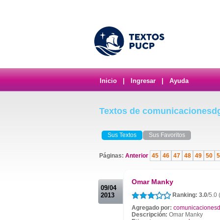
Inicio
|
Ingresar
|
Ayuda
Textos de comunicacionesd
Sus Textos
Sus Favoritos
Páginas:
Anterior
45
46
47
48
49
50
5
.
Omar Manky
09/04
2013
Ranking: 3.0
/5.0 
Agregado por:
comunicacionesd
Descripción:
Omar Manky