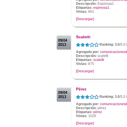
Descripción:
Espinosa1
Etiquetas:
espinosa1
Vistas:
861
[Descargar]
.
.
Scaletti
09/04
2013
Ranking: 3.0
/5.0 
Agregado por:
comunicacionesd
Descripción:
scaletti
Etiquetas:
scaletti
Vistas:
875
[Descargar]
.
.
Pérez
09/04
2013
Ranking: 3.0
/5.0 
Agregado por:
comunicacionesd
Descripción:
pérez
Etiquetas:
pérez
Vistas:
1026
[Descargar]