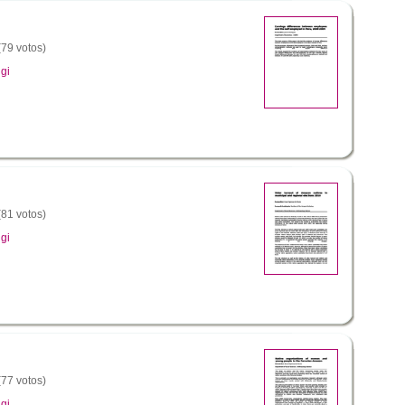
(79 votos)
gi
(81 votos)
gi
(77 votos)
gi