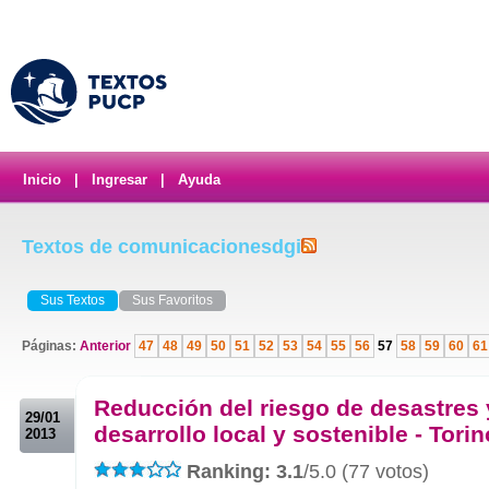
Inicio
|
Ingresar
|
Ayuda
Textos de comunicacionesdgi
Sus Textos
Sus Favoritos
Páginas:
Anterior
47
48
49
50
51
52
53
54
55
56
57
58
59
60
61
.
Reducción del riesgo de desastres 
29/01
desarrollo local y sostenible - Torino
2013
Ranking: 3.1
/5.0 (77 votos)