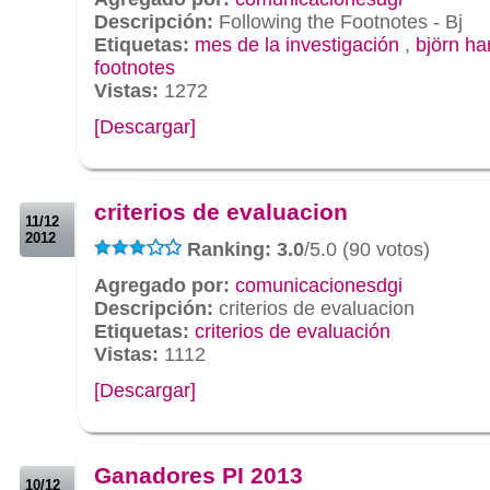
Descripción:
Following the Footnotes - Bj
Etiquetas:
mes de la investigación
,
björn ha
footnotes
Vistas:
1272
[Descargar]
.
.
criterios de evaluacion
11/12
2012
Ranking: 3.0
/5.0 (90 votos)
Agregado por:
comunicacionesdgi
Descripción:
criterios de evaluacion
Etiquetas:
criterios de evaluación
Vistas:
1112
[Descargar]
.
.
Ganadores PI 2013
10/12