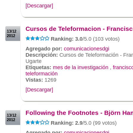
[Descargar]
.
.
Cursos de Teleformacion - Francisc
13/12
2012
Ranking: 3.0
/5.0 (103 votos)
Agregado por:
comunicacionesdgi
Descripción:
Cursos de Teleformación - Fra
Ugarte
Etiquetas:
mes de la investigación
,
francisc
teleformación
Vistas:
1269
[Descargar]
.
.
Following the Footnotes - Björn Ha
13/12
2012
Ranking: 2.9
/5.0 (99 votos)
Agregado por:
comunicacionesdgi