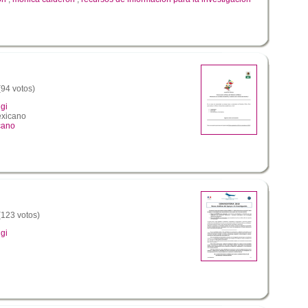
(94 votos)
gi
exicano
cano
 (123 votos)
gi