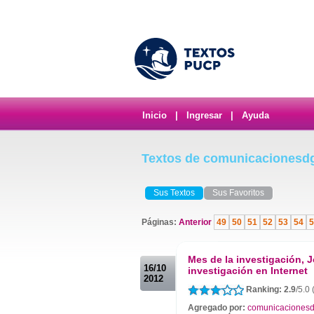
Inicio
|
Ingresar
|
Ayuda
Textos de comunicacionesd
Sus Textos
Sus Favoritos
Páginas:
Anterior
49
50
51
52
53
54
5
.
Mes de la investigación,
16/10
investigación en Internet
2012
Ranking: 2.9
/5.0
Agregado por:
comunicacionesd