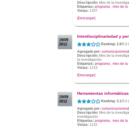
Descripción:
Mes de la investig
Etiquetas:
programa
,
mes de la 
Vistas:
1357
[Descargar]
.
.
Interdisciplinariedad y per
19/09
2012
Ranking: 2.9
/5.0 
Agregado por:
comunicacionesd
Descripción:
Mes de la investiga
la investigación
Etiquetas:
programa
,
mes de la 
Vistas:
1215
[Descargar]
.
.
Herramientas informáticas
19/09
2012
Ranking: 3.1
/5.0
Agregado por:
comunicacionesd
Descripción:
Mes de la investiga
investigación
Etiquetas:
programa
,
mes de la 
Vistas:
1132