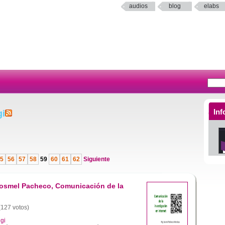
audios
blog
elabs
Inf
gi
5
56
57
58
59
60
61
62
Siguiente
 Josmel Pacheco, Comunicación de la
 (127 votos)
gi