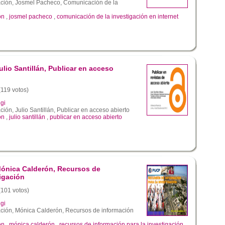
ación, Josmel Pacheco, Comunicación de la
ón
,
josmel pacheco
,
comunicación de la investigación en internet
ulio Santillán, Publicar en acceso
(119 votos)
gi
ción, Julio Santillán, Publicar en acceso abierto
ón
,
julio santillán
,
publicar en acceso abierto
Mónica Calderón, Recursos de
tigación
 (101 votos)
gi
ación, Mónica Calderón, Recursos de información
ón
,
mónica calderón
,
recursos de información para la investigación