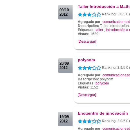
Taller Introducción a Mat
09/10
2012
Ranking: 3.0
/5.0
Agregado por:
comunicacionesd
Descripción:
Taller Introducció
Etiquetas:
taller
,
introducción a
Vistas:
1629
[Descargar]
.
.
polycom
20/09
2012
Ranking: 2.9
/5.0
Agregado por:
comunicacionesd
Descripción:
polycom
Etiquetas:
polycom
Vistas:
1152
[Descargar]
.
.
Encuentro de innovación
19/09
2012
Ranking: 3.0
/5.0 
Agregado por:
comunicacionesd