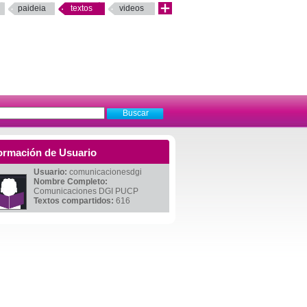
paideia
textos
videos
ormación de Usuario
Usuario:
comunicacionesdgi
Nombre Completo:
Comunicaciones DGI PUCP
Textos compartidos:
616