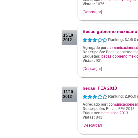
Vistas:
1076
[Descargar]
.
.
Becas gobierno mexicano
15/10
2012
Ranking: 3.1
/5.0 
Agregado por:
comunicacionesd
Descripción:
Becas gobierno m
Etiquetas:
becas gobierno mexi
Vistas:
931
[Descargar]
.
.
becas IFEA 2013
12/10
2012
Ranking: 2.9
/5.0
Agregado por:
comunicacionesd
Descripción:
Becas IFEA 2013
Etiquetas:
becas ifea 2013
Vistas:
843
[Descargar]
.
.