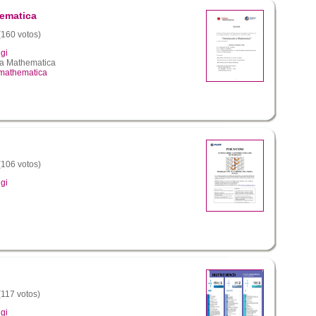
hematica
 (160 votos)
gi
n a Mathematica
 mathematica
 (106 votos)
gi
(117 votos)
gi