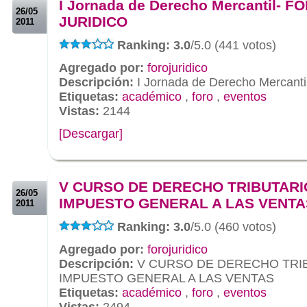
I Jornada de Derecho Mercantil- F
26/05
JURIDICO
2011
Ranking: 3.0
/5.0 (441 votos)
Agregado por:
forojuridico
Descripción:
I Jornada de Derecho Mercan
Etiquetas:
académico
,
foro
,
eventos
Vistas:
2144
[Descargar]
.
.
V CURSO DE DERECHO TRIBUTARIO
26/05
IMPUESTO GENERAL A LAS VENTA
2011
Ranking: 3.0
/5.0 (460 votos)
Agregado por:
forojuridico
Descripción:
V CURSO DE DERECHO TRIB
IMPUESTO GENERAL A LAS VENTAS
Etiquetas:
académico
,
foro
,
eventos
Vistas:
2494