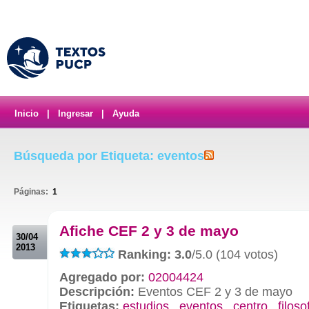
Inicio
|
Ingresar
|
Ayuda
Búsqueda por Etiqueta: eventos
Páginas:
1
.
Afiche CEF 2 y 3 de mayo
30/04
2013
Ranking: 3.0
/5.0 (104 votos)
Agregado por:
02004424
Descripción:
Eventos CEF 2 y 3 de mayo
Etiquetas:
estudios
,
eventos
,
centro
,
filoso