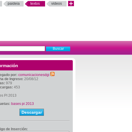
paideia
textos
videos
ormación
egado por:
comunicacionesdgi
ha de Ingreso:
20/08/12
tas:
979
cargas:
453
es PI 2013
quetas:
bases pi 2013
Descargar
igo de Inserción: