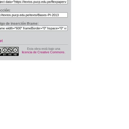
ección:
igo de inserción Iframe:
et
Esta obra está bajo una
licencia de Creative Commons
.