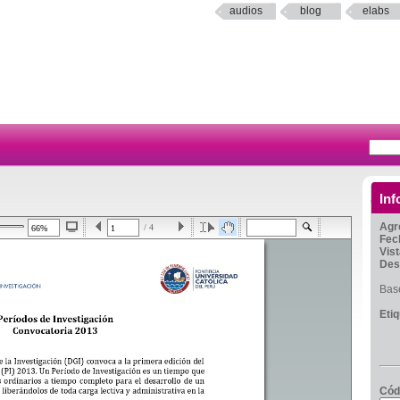
audios
blog
elabs
Inf
Agr
/ 4
Fec
Vis
Des
Bas
Eti
Cód