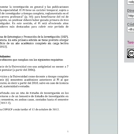
Dir
Cód
Twe