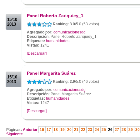
.
.
Panel Roberto Zariquiey_1
15/10
2013
Ranking: 3.0
/5.0 (53 votos)
Agregado por:
comunicacionesdgi
Descripción:
Panel Roberto Zariquiey_1
Etiquetas:
humanidades
Vistas:
1241
[Descargar]
.
.
Panel Margarita Suárez
15/10
2013
Ranking: 2.9
/5.0 (46 votos)
Agregado por:
comunicacionesdgi
Descripción:
Panel Margarita Suárez
Etiquetas:
humanidades
Vistas:
1247
[Descargar]
.
Páginas:
Anterior
16
17
18
19
20
21
22
23
24
25
26
27
28
29
30
Siguiente