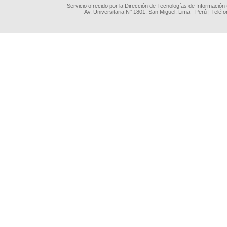
Servicio ofrecido por la Dirección de Tecnologías de Información
Av. Universitaria N° 1801, San Miguel, Lima - Perú | Teléf