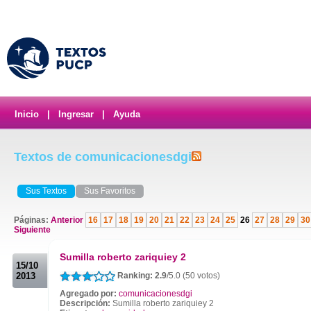
Inicio
|
Ingresar
|
Ayuda
Textos de comunicacionesdgi
Sus Textos
Sus Favoritos
Páginas:
Anterior
16
17
18
19
20
21
22
23
24
25
26
27
28
29
30
Siguiente
.
Sumilla roberto zariquiey 2
15/10
2013
Ranking: 2.9
/5.0 (50 votos)
Agregado por:
comunicacionesdgi
Descripción:
Sumilla roberto zariquiey 2