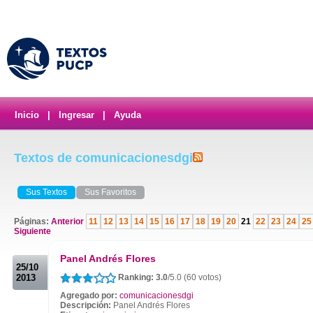
Inicio
|
Ingresar
|
Ayuda
Textos de comunicacionesdgi
Sus Textos
Sus Favoritos
Páginas:
Anterior
11
12
13
14
15
16
17
18
19
20
21
22
23
24
25
Siguiente
.
Panel Andrés Flores
25/10
2013
Ranking: 3.0
/5.0 (60 votos)
Agregado por:
comunicacionesdgi
Descripción:
Panel Andrés Flores