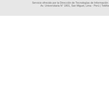
Servicio ofrecido por la Dirección de Tecnologías de Información
Av. Universitaria N° 1801, San Miguel, Lima - Perú | Teléf