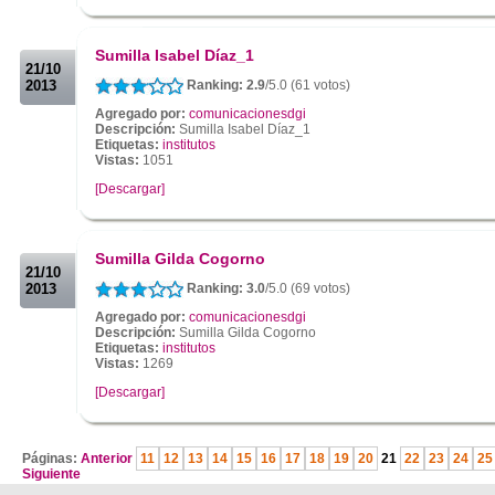
.
.
Sumilla Isabel Díaz_1
21/10
2013
Ranking: 2.9
/5.0 (61 votos)
Agregado por:
comunicacionesdgi
Descripción:
Sumilla Isabel Díaz_1
Etiquetas:
institutos
Vistas:
1051
[Descargar]
.
.
Sumilla Gilda Cogorno
21/10
2013
Ranking: 3.0
/5.0 (69 votos)
Agregado por:
comunicacionesdgi
Descripción:
Sumilla Gilda Cogorno
Etiquetas:
institutos
Vistas:
1269
[Descargar]
.
Páginas:
Anterior
11
12
13
14
15
16
17
18
19
20
21
22
23
24
25
Siguiente