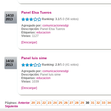
.
.
Panel Elsa Tueros
14/10
2013
Ranking: 3.1
/5.0 (56 votos)
Agregado por:
comunicacionesdgi
Descripción:
Panel Elsa Tueros
Etiquetas:
educacion
Vistas:
1127
[Descargar]
.
.
Panel luis sime
14/10
2013
Ranking: 2.9
/5.0 (41 votos)
Agregado por:
comunicacionesdgi
Descripción:
Panel luis sime
Etiquetas:
educacion
Vistas:
1039
[Descargar]
.
Páginas:
Anterior
20
21
22
23
24
25
26
27
28
29
30
31
32
33
34
Siguiente