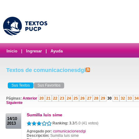
Inicio
|
Ingresar
|
Ayuda
Textos de comunicacionesdgi
Sus Textos
Sus Favoritos
Páginas:
Anterior
20
21
22
23
24
25
26
27
28
29
30
31
32
33
34
Siguiente
.
Sumilla luis sime
14/10
2013
Ranking: 3.3
/5.0 (41 votos)
Agregado por:
comunicacionesdgi
Descripción:
Sumilla luis sime