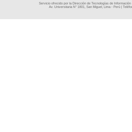
Servicio ofrecido por la Dirección de Tecnologías de Información
Av. Universitaria N° 1801, San Miguel, Lima - Perú | Teléf