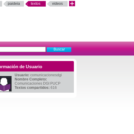
paideia
textos
videos
ormación de Usuario
Usuario:
comunicacionesdgi
Nombre Completo:
Comunicaciones DGI PUCP
Textos compartidos:
616