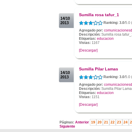
.
.
Sumilla rosa tafur_1
14/10
2013
Ranking: 3.0
/5.0 
Agregado por:
comunicacionesd
Descripción:
Sumilla rosa tafur_
Etiquetas:
educacion
Vistas:
1167
[Descargar]
.
.
Sumilla Pilar Lamas
14/10
2013
Ranking: 3.0
/5.0 
Agregado por:
comunicacionesd
Descripción:
Sumilla Pilar Lama
Etiquetas:
educacion
Vistas:
1151
[Descargar]
.
Páginas:
Anterior
19
20
21
22
23
24
2
Siguiente