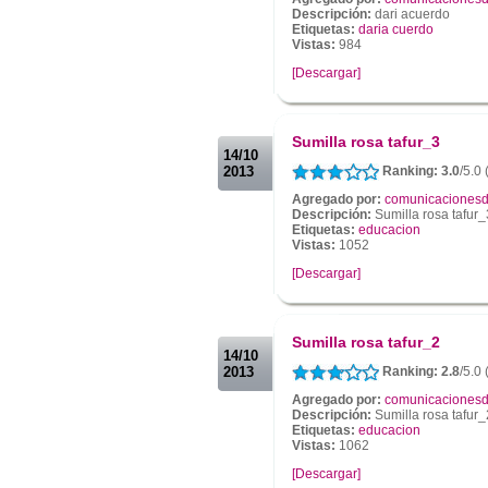
Descripción:
dari acuerdo
Etiquetas:
daria cuerdo
Vistas:
984
[Descargar]
.
.
Sumilla rosa tafur_3
14/10
2013
Ranking: 3.0
/5.0 
Agregado por:
comunicacionesd
Descripción:
Sumilla rosa tafur_
Etiquetas:
educacion
Vistas:
1052
[Descargar]
.
.
Sumilla rosa tafur_2
14/10
2013
Ranking: 2.8
/5.0 
Agregado por:
comunicacionesd
Descripción:
Sumilla rosa tafur_
Etiquetas:
educacion
Vistas:
1062
[Descargar]