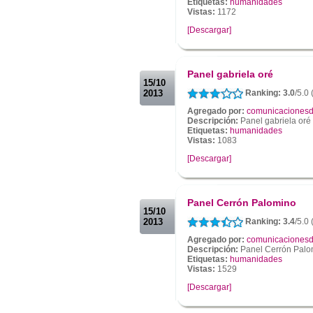
Etiquetas:
humanidades
Vistas:
1172
[Descargar]
.
.
Panel gabriela oré
15/10
2013
Ranking: 3.0
/5.0 
Agregado por:
comunicacionesd
Descripción:
Panel gabriela oré
Etiquetas:
humanidades
Vistas:
1083
[Descargar]
.
.
Panel Cerrón Palomino
15/10
2013
Ranking: 3.4
/5.0 
Agregado por:
comunicacionesd
Descripción:
Panel Cerrón Palo
Etiquetas:
humanidades
Vistas:
1529
[Descargar]
.