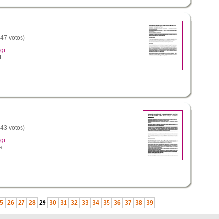
(47 votos)
gi
1
(43 votos)
gi
s
5
26
27
28
29
30
31
32
33
34
35
36
37
38
39