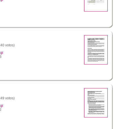
(40 votos)
gi
3
(49 votos)
gi
2