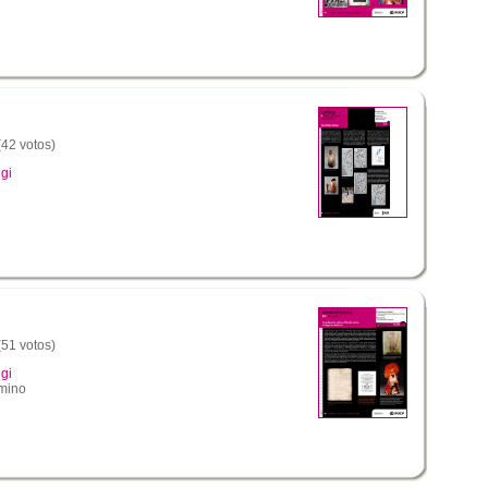
(42 votos)
gi
(51 votos)
gi
mino