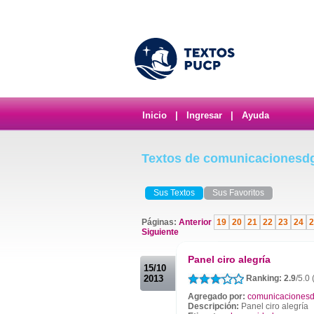
Inicio
|
Ingresar
|
Ayuda
Textos de comunicacionesd
Sus Textos
Sus Favoritos
Páginas:
Anterior
19
20
21
22
23
24
2
Siguiente
.
Panel ciro alegría
15/10
2013
Ranking: 2.9
/5.0 
Agregado por:
comunicacionesd
Descripción:
Panel ciro alegría