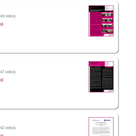
(43 votos)
gi
(47 votos)
gi
(42 votos)
gi