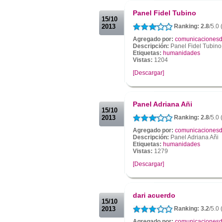
.
Panel Fidel Tubino
15/10
2013
Ranking: 2.8
/5.0 
Agregado por:
comunicacionesd
Descripción:
Panel Fidel Tubino
Etiquetas:
humanidades
Vistas:
1204
[Descargar]
.
.
Panel Adriana Añi
15/10
2013
Ranking: 2.8
/5.0 
Agregado por:
comunicacionesd
Descripción:
Panel Adriana Añi
Etiquetas:
humanidades
Vistas:
1279
[Descargar]
.
.
dari acuerdo
15/10
2013
Ranking: 3.2
/5.0 
Agregado por:
comunicacionesd