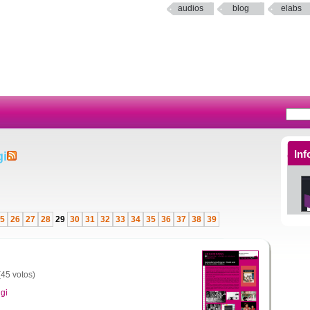
audios
blog
elabs
Inf
gi
5
26
27
28
29
30
31
32
33
34
35
36
37
38
39
(45 votos)
gi