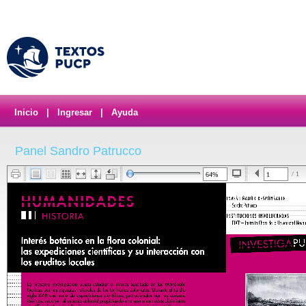
Inicio
|
Ingresar
|
Ayuda
Panel Sandro Patrucco
/ 1