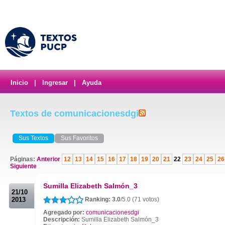
Inicio
|
Ingresar
|
Ayuda
Textos de comunicacionesdgi
Sus Textos
Sus Favoritos
Páginas:
Anterior
12
13
14
15
16
17
18
19
20
21
22
23
24
25
26
Siguiente
.
Sumilla Elizabeth Salmón_3
21/10
2013
Ranking: 3.0
/5.0 (71 votos)
Agregado por:
comunicacionesdgi
Descripción:
Sumilla Elizabeth Salmón_3