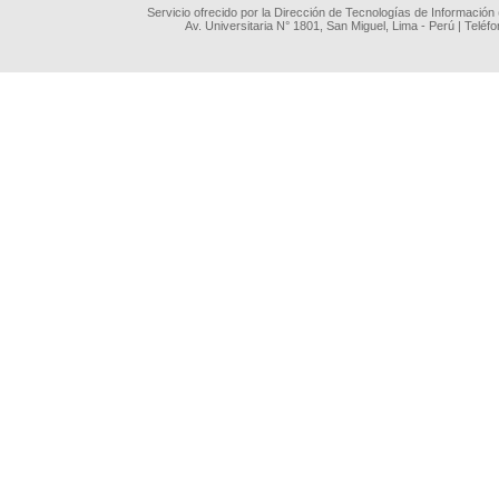
Servicio ofrecido por la Dirección de Tecnologías de Información
Av. Universitaria N° 1801, San Miguel, Lima - Perú | Teléf