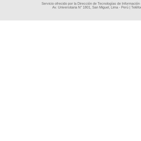
Servicio ofrecido por la Dirección de Tecnologías de Información
Av. Universitaria N° 1801, San Miguel, Lima - Perú | Teléf