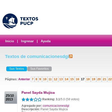
Inicio
|
Ingresar
|
Ayuda
Textos de comunicacionesdgi
Sus Textos
Sus Favoritos
Páginas:
Anterior
7
8
9
10
11
12
13
14
15
16
17
18
19
20
21
22
.
Panel Sayda Mujica
25/10
2013
Ranking: 3.1
/5.0 (58 votos)
Agregado por:
comunicacionesdgi
Descripción:
Panel Sayda Mujica