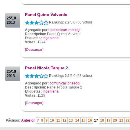
.
.
Panel Quino Valverde
25/10
2013
Ranking: 2.9
/5.0 (50 votos)
Agregado por:
comunicacionesdgi
Descripción:
Panel Quino Valverde
Etiquetas:
ingenieria
Vistas:
1274
[Descargar]
.
.
Panel Nicola Tarque 2
25/10
2013
Ranking: 2.9
/5.0 (63 votos)
Agregado por:
comunicacionesdgi
Descripción:
Panel Nicola Tarque 2
Etiquetas:
ingenieria
Vistas:
1129
[Descargar]
.
Páginas:
Anterior
7
8
9
10
11
12
13
14
15
16
17
18
19
20
21
22