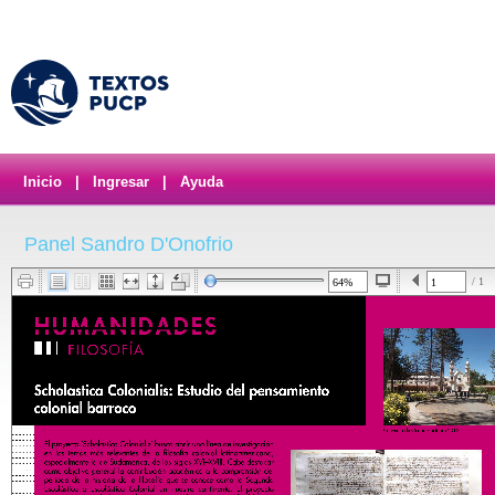
Inicio
|
Ingresar
|
Ayuda
Panel Sandro D'Onofrio
/ 1