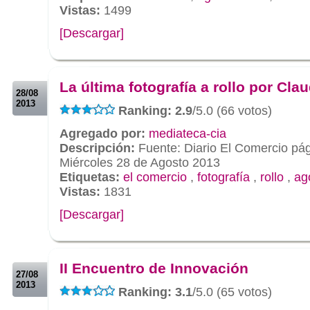
Vistas:
1499
[Descargar]
.
.
La última fotografía a rollo por Cla
28/08
2013
Ranking: 2.9
/5.0 (66 votos)
Agregado por:
mediateca-cia
Descripción:
Fuente: Diario El Comercio pá
Miércoles 28 de Agosto 2013
Etiquetas:
el comercio
,
fotografía
,
rollo
,
ag
Vistas:
1831
[Descargar]
.
.
II Encuentro de Innovación
27/08
2013
Ranking: 3.1
/5.0 (65 votos)