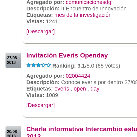
Agregado por:
comunicacionesdgi
Descripción:
II Encuentro de Innovación
Etiquetas:
mes de la investigación
Vistas:
1241
[Descargar]
.
.
Invitación Everis Openday
23/08
2013
Ranking: 3.1
/5.0 (65 votos)
Agregado por:
02004424
Descripción:
Conoce everis por dentro 27/0
Etiquetas:
everis
,
open
,
day
Vistas:
1089
[Descargar]
.
.
Charla informativa Intercambio estu
20/08
2013
2013