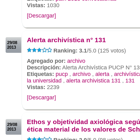
Vistas:
1030
[Descargar]
.
.
Alerta archivística n° 131
29/08
2013
Ranking: 3.1
/5.0 (125 votos)
Agregado por:
archivo
Descripción:
Alerta Archivística PUCP N° 1
Etiquetas:
pucp
,
archivo
,
alerta
,
archivístic
la universidad
,
alerta archivistica 131
,
131
Vistas:
2239
[Descargar]
.
.
Ethos y objetividad axiológica segú
29/08
ética material de los valores de Sch
2013
Ranking: 2.9
/5.0 (98 votos)