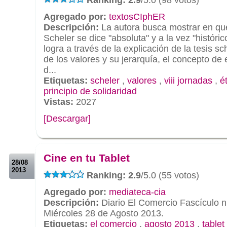
Agregado por:
textosCIphER
Descripción:
La autora busca mostrar en qué
Scheler se dice "absoluta" y a la vez "histórico
logra a través de la explicación de la tesis sc
de los valores y su jerarquía, el concepto de 
d...
Etiquetas:
scheler
,
valores
,
viii jornadas
,
é
principio de solidaridad
Vistas:
2027
[Descargar]
.
.
Cine en tu Tablet
28/08
2013
Ranking: 2.9
/5.0 (55 votos)
Agregado por:
mediateca-cia
Descripción:
Diario El Comercio Fascículo n
Miércoles 28 de Agosto 2013.
Etiquetas:
el comercio
,
agosto 2013
,
tablet