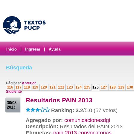
Inicio
|
Ingresar
|
Ayuda
Búsqueda
Páginas:
Anterior
116
117
118
119
120
121
122
123
124
125
126
127
128
129
130
Siguiente
.
Resultados PAIN 2013
30/08
2013
Ranking: 3.2
/5.0 (57 votos)
Agregado por:
comunicacionesdgi
Descripción:
Resultados del PAIN 2013
Etiquetas:
pain 2013 convocatorias