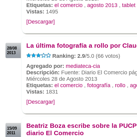
Etiquetas:
el comercio
,
agosto 2013
,
tablet
Vistas:
1495
[Descargar]
.
.
La última fotografía a rollo por Cla
28/08
2013
Ranking: 2.9
/5.0 (66 votos)
Agregado por:
mediateca-cia
Descripción:
Fuente: Diario El Comercio pá
Miércoles 28 de Agosto 2013
Etiquetas:
el comercio
,
fotografía
,
rollo
,
ag
Vistas:
1831
[Descargar]
.
.
Beatriz Boza escribe sobre la PUCP
15/09
diario El Comercio
2011