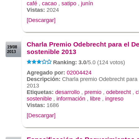
café
,
cacao
,
satipo
,
junín
Vistas:
2024
[Descargar]
.
.
Charla Premio Odebrecht para el De
19/08
sostenible 2013
2013
Ranking: 3.0
/5.0 (124 votos)
Agregado por:
02004424
Descripción:
Charla premio Odebrecht para e
2013
Etiquetas:
desarrollo
,
premio
,
odebrecht
,
c
sostenible
,
información
,
libre
,
ingreso
Vistas:
1686
[Descargar]
.
.