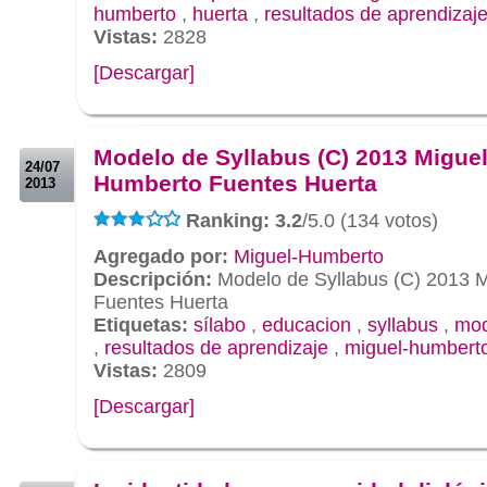
humberto
,
huerta
,
resultados de aprendizaj
Vistas:
2828
[Descargar]
.
.
Modelo de Syllabus (C) 2013 Miguel
24/07
Humberto Fuentes Huerta
2013
Ranking: 3.2
/5.0 (134 votos)
Agregado por:
Miguel-Humberto
Descripción:
Modelo de Syllabus (C) 2013 
Fuentes Huerta
Etiquetas:
sílabo
,
educacion
,
syllabus
,
mod
,
resultados de aprendizaje
,
miguel-humberto
Vistas:
2809
[Descargar]
.
.