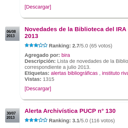
[Descargar]
.
.
Novedades de la Biblioteca del IRA 
06/08
2013
2013
Ranking: 2.7
/5.0 (65 votos)
Agregado por:
bira
Descripción:
Lista de novedades de la Bibli
correspondiente a julio 2013.
Etiquetas:
alertas bibliográficas
,
instituto ri
Vistas:
1315
[Descargar]
.
.
Alerta Archivística PUCP n° 130
30/07
2013
Ranking: 3.1
/5.0 (116 votos)