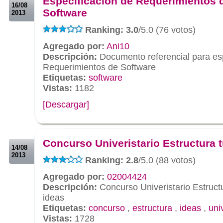
Especificación de Requerimientos 
16/08
Software
2013
Ranking: 3.0
/5.0 (76 votos)
Agregado por:
Ani10
Descripción:
Documento referencial para esp
Requerimientos de Software
Etiquetas:
software
Vistas:
1182
[Descargar]
.
.
Concurso Univeristario Estructura 
14/08
2013
Ranking: 2.8
/5.0 (88 votos)
Agregado por:
02004424
Descripción:
Concurso Univeristario Estruct
ideas
Etiquetas:
concurso
,
estructura
,
ideas
,
uni
Vistas:
1728