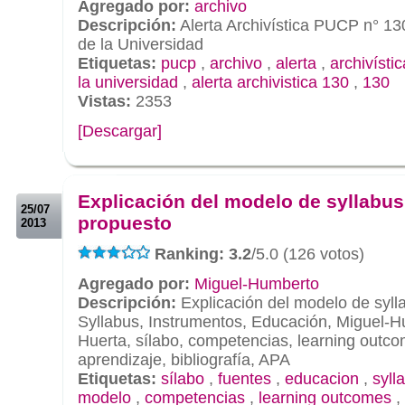
Agregado por:
archivo
Descripción:
Alerta Archivística PUCP n° 13
de la Universidad
Etiquetas:
pucp
,
archivo
,
alerta
,
archivístic
la universidad
,
alerta archivistica 130
,
130
Vistas:
2353
[Descargar]
.
.
Explicación del modelo de syllabus
25/07
propuesto
2013
Ranking: 3.2
/5.0 (126 votos)
Agregado por:
Miguel-Humberto
Descripción:
Explicación del modelo de syll
Syllabus, Instrumentos, Educación, Miguel-H
Huerta, sílabo, competencias, learning outco
aprendizaje, bibliografía, APA
Etiquetas:
sílabo
,
fuentes
,
educacion
,
syll
modelo
,
competencias
,
learning outcomes
,