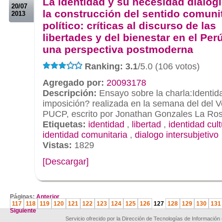
La identidad y su necesidad dialóg
20/07
la construcción del sentido comuni
2013
político: críticas al discurso de las
libertades y del bienestar en el Pe
una perspectiva postmoderna
Ranking: 3.1
/5.0 (106 votos)
Agregado por:
20093178
Descripción:
Ensayo sobre la charla:Identida
imposición? realizada en la semana del del V
PUCP, escrito por Jonathan Gonzales La Ro
Etiquetas:
identidad
,
libertad
,
identidad cult
identidad comunitaria
,
dialogo intersubjetivo
Vistas:
1829
[Descargar]
.
Páginas:
Anterior
117
118
119
120
121
122
123
124
125
126
127
128
129
130
131
Siguiente
Servicio ofrecido por la Dirección de Tecnologías de Información