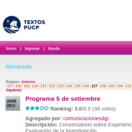
Inicio
|
Ingresar
|
Ayuda
Búsqueda
Páginas:
Anterior
117
118
119
120
121
122
123
124
125
126
127
128
129
130
131
Siguiente
.
Programa 5 de setiembre
20/08
2013
Ranking: 3.0
/5.0 (39 votos)
Agregado por:
comunicacionesdgi
Descripción:
Conversatorio sobre Experienc
Evaluación de la Investigación