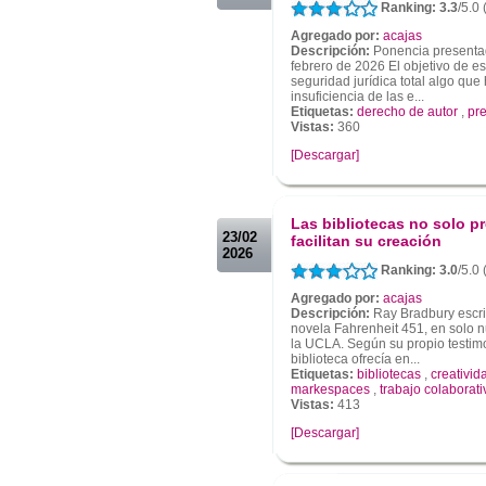
Ranking: 3.3
/5.0 
Agregado por:
acajas
Descripción:
Ponencia presenta
febrero de 2026 El objetivo de es
seguridad jurídica total algo que
insuficiencia de las e...
Etiquetas:
derecho de autor
,
pre
Vistas:
360
[Descargar]
.
.
Las bibliotecas no solo p
23/02
facilitan su creación
2026
Ranking: 3.0
/5.0 
Agregado por:
acajas
Descripción:
Ray Bradbury escri
novela Fahrenheit 451, en solo n
la UCLA. Según su propio testimo
biblioteca ofrecía en...
Etiquetas:
bibliotecas
,
creativid
markespaces
,
trabajo colaborati
Vistas:
413
[Descargar]
.
.