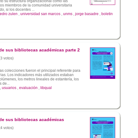
to su estructura organizacional como las
los miembros de la comunidad universitaria
o, si los docentes ...
edro zulen
,
universidad san marcos
,
unms
,
jorge basadre
,
boletin
de sus bibliotecas académicas parte 2
(3 votos)
s colecciones fueron el principal referente para
arias. Los indicadores más utilizados estaban
lúmenes, los metros lineales de estantería, los
 de...
,
usuarios
,
evaluación
,
libqual
de sus bibliotecas académicas
(4 votos)