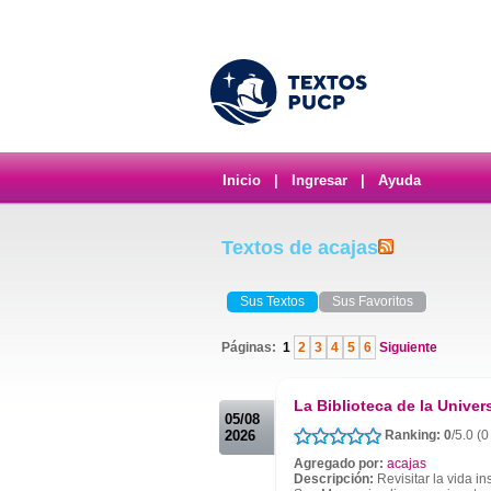
Inicio
|
Ingresar
|
Ayuda
Textos de acajas
Sus Textos
Sus Favoritos
Páginas:
1
2
3
4
5
6
Siguiente
.
La Biblioteca de la Unive
05/08
2026
Ranking: 0
/5.0 (0
Agregado por:
acajas
Descripción:
Revisitar la vida in