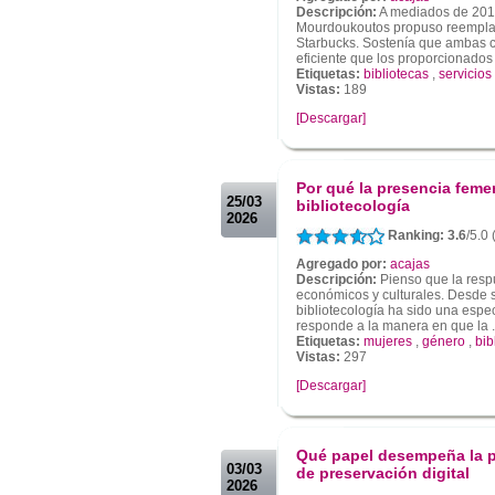
Descripción:
A mediados de 201
Mourdoukoutos propuso reemplaza
Starbucks. Sostenía que ambas 
eficiente que los proporcionados p
Etiquetas:
bibliotecas
,
servicios
Vistas:
189
[Descargar]
.
.
Por qué la presencia feme
25/03
bibliotecología
2026
Ranking: 3.6
/5.0 
Agregado por:
acajas
Descripción:
Pienso que la respu
económicos y culturales. Desde su
bibliotecología ha sido una espe
responde a la manera en que la .
Etiquetas:
mujeres
,
género
,
bib
Vistas:
297
[Descargar]
.
.
Qué papel desempeña la pr
03/03
de preservación digital
2026