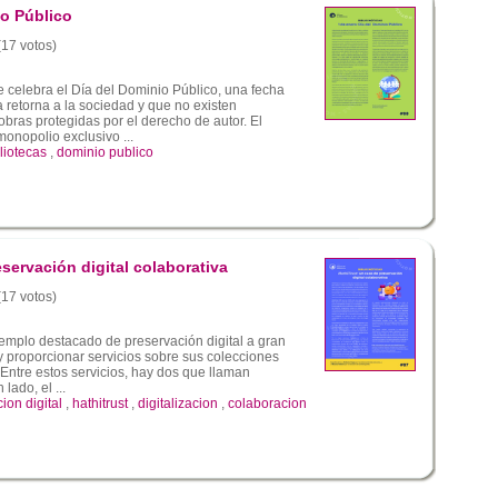
io Público
(17 votos)
 celebra el Día del Dominio Público, una fecha
a retorna a la sociedad y que no existen
bras protegidas por el derecho de autor. El
monopolio exclusivo ...
liotecas
,
dominio publico
servación digital colaborativa
(17 votos)
emplo destacado de preservación digital a gran
 y proporcionar servicios sobre sus colecciones
. Entre estos servicios, hay dos que llaman
lado, el ...
ion digital
,
hathitrust
,
digitalizacion
,
colaboracion