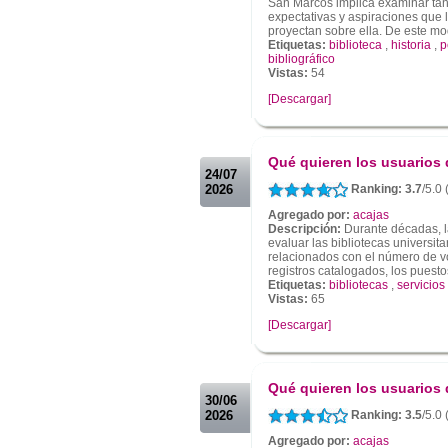
San Marcos implica examinar tan
expectativas y aspiraciones que 
proyectan sobre ella. De este mod
Etiquetas:
biblioteca
,
historia
,
p
bibliográfico
Vistas:
54
[Descargar]
.
.
Qué quieren los usuarios 
24/07
2026
Ranking: 3.7
/5.0 
Agregado por:
acajas
Descripción:
Durante décadas, la
evaluar las bibliotecas universit
relacionados con el número de vo
registros catalogados, los puestos
Etiquetas:
bibliotecas
,
servicios
Vistas:
65
[Descargar]
.
.
Qué quieren los usuarios 
30/06
2026
Ranking: 3.5
/5.0 
Agregado por:
acajas