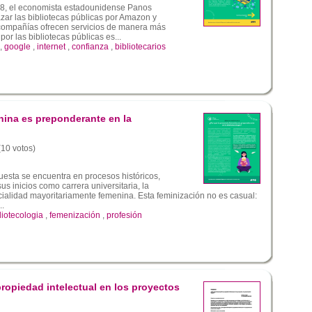
8, el economista estadounidense Panos
r las bibliotecas públicas por Amazon y
compañías ofrecen servicios de manera más
or las bibliotecas públicas es...
,
google
,
internet
,
confianza
,
bibliotecarios
nina es preponderante en la
(10 votos)
esta se encuentra en procesos históricos,
s inicios como carrera universitaria, la
cialidad mayoritariamente femenina. Esta feminización no es casual:
..
liotecologia
,
femenización
,
profesión
opiedad intelectual en los proyectos