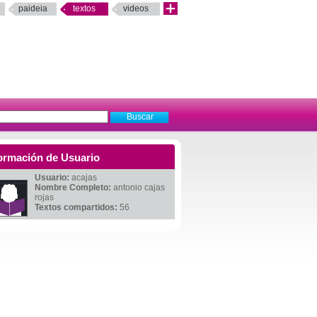
paideia
textos
videos
ormación de Usuario
Usuario:
acajas
Nombre Completo:
antonio cajas
rojas
Textos compartidos:
56