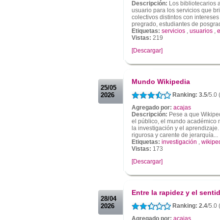
Descripción:
Los bibliotecarios
usuario para los servicios que b
colectivos distintos con interese
pregrado, estudiantes de posgrad
Etiquetas:
servicios
,
usuarios
,
e
Vistas:
219
[Descargar]
.
.
Mundo Wikipedia
25/05
2026
Ranking: 3.5
/5.0 
Agregado por:
acajas
Descripción:
Pese a que Wikiped
el público, el mundo académico m
la investigación y el aprendizaje
rigurosa y carente de jerarquía...
Etiquetas:
investigación
,
wikipe
Vistas:
173
[Descargar]
.
.
Entre la rapidez y el senti
28/04
2026
Ranking: 2.4
/5.0 
Agregado por:
acajas