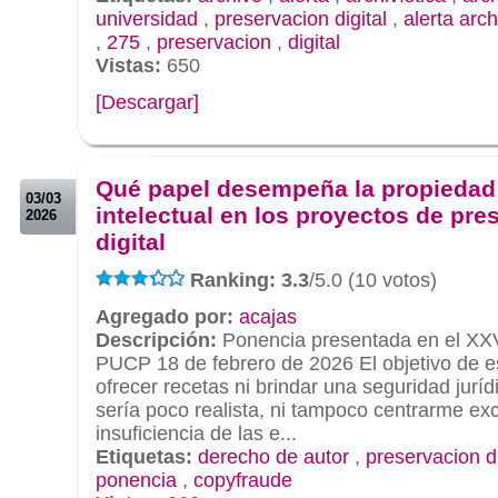
universidad
,
preservacion digital
,
alerta arch
,
275
,
preservacion
,
digital
Vistas:
650
[Descargar]
.
.
Qué papel desempeña la propiedad
03/03
intelectual en los proyectos de pre
2026
digital
Ranking: 3.3
/5.0 (10 votos)
Agregado por:
acajas
Descripción:
Ponencia presentada en el XXV
PUCP 18 de febrero de 2026 El objetivo de e
ofrecer recetas ni brindar una seguridad juríd
sería poco realista, ni tampoco centrarme ex
insuficiencia de las e...
Etiquetas:
derecho de autor
,
preservacion di
ponencia
,
copyfraude