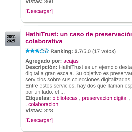
Vistas:
360
[Descargar]
.
.
HathiTrust: un caso de preservación
28/11
colaborativa
2025
Ranking: 2.7
/5.0 (17 votos)
Agregado por:
acajas
Descripción:
HathiTrust es un ejemplo dest
digital a gran escala. Su objetivo es preserva
servicios sobre sus colecciones digitalizadas 
Entre estos servicios, hay dos que llaman es
por un lado, el ...
Etiquetas:
bibliotecas
,
preservacion digital
,
,
colaboracion
Vistas:
328
[Descargar]
.