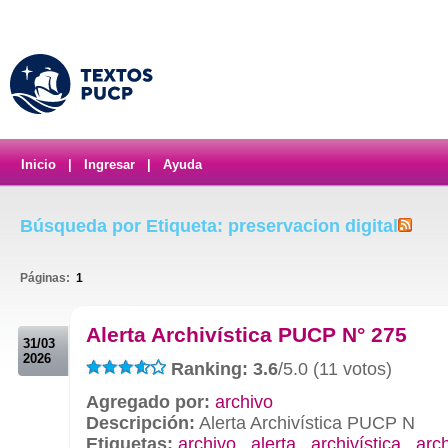
Inicio
|
Ingresar
|
Ayuda
Búsqueda por Etiqueta: preservacion digital
Páginas:
1
.
Alerta Archivística PUCP N° 275
31/03
2026
Ranking: 3.6
/5.0 (11 votos)
Agregado por:
archivo
Descripción:
Alerta Archivística PUCP N
Etiquetas:
archivo
,
alerta
,
archivística
,
arc