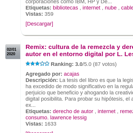
corporaciones como IBM, HP y De...
Etiquetas:
bibliotecas
,
internet
,
nube
,
cabl
Vistas:
359
[Descargar]
.
.
Remix: cultura de la remezcla y de
02/01
autor en el entorno digital por L. Le
2020
Ranking: 3.0
/5.0 (87 votos)
Agregado por:
acajas
Descripción:
La tesis del libro es que la legi
ha excedido de modo significativo en la reg
perjuicio que beneficio y ahogando la creativ
digital posibilita. Para probar su hipótesis, e
ex...
Etiquetas:
derecho de autor
,
internet
,
reme
consumo. lawrence lessig
Vistas:
1633