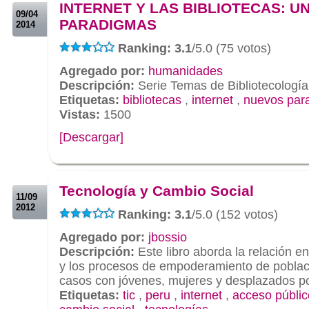
INTERNET Y LAS BIBLIOTECAS: U
09/04
PARADIGMAS
2014
Ranking: 3.1
/5.0 (75 votos)
Agregado por:
humanidades
Descripción:
Serie Temas de Bibliotecología
Etiquetas:
bibliotecas
,
internet
,
nuevos par
Vistas:
1500
[Descargar]
.
.
Tecnología y Cambio Social
11/09
2012
Ranking: 3.1
/5.0 (152 votos)
Agregado por:
jbossio
Descripción:
Este libro aborda la relación en
y los procesos de empoderamiento de poblac
casos con jóvenes, mujeres y desplazados por 
Etiquetas:
tic
,
peru
,
internet
,
acceso públic