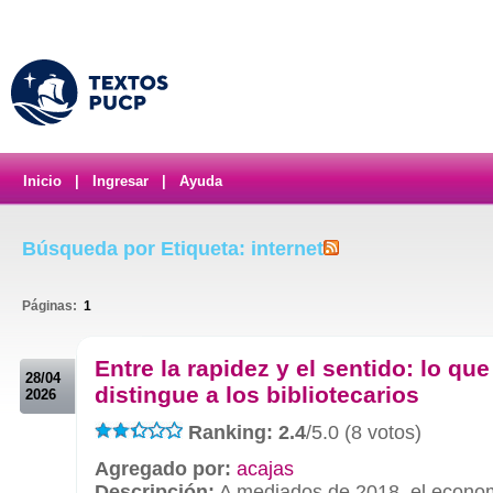
Inicio
|
Ingresar
|
Ayuda
Búsqueda por Etiqueta: internet
Páginas:
1
.
Entre la rapidez y el sentido: lo que
28/04
distingue a los bibliotecarios
2026
Ranking: 2.4
/5.0 (8 votos)
Agregado por:
acajas
Descripción:
A mediados de 2018, el econo