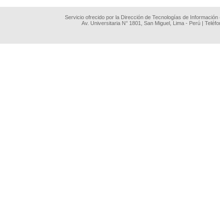
Servicio ofrecido por la Dirección de Tecnologías de Información
Av. Universitaria N° 1801, San Miguel, Lima - Perú | Teléf