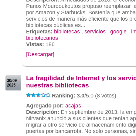
Panos Mourdoukoutos propuso reemplazar las
por Amazon y Starbucks. Sostenía que amba
servicios de manera más eficiente que los pr
bibliotecas públicas es...
Etiquetas:
bibliotecas
,
servicios
,
google
,
in
bibliotecarios
Vistas:
186
[Descargar]
.
.
La fragilidad de Internet y los servi
30/09
nuestras bibliotecas
2025
Ranking: 3.0
/5.0 (8 votos)
Agregado por:
acajas
Descripción:
En septiembre de 2013, la empr
Nirvanix anunció a sus clientes que tenían 
migrar a otro servicio de almacenamiento digi
puertas por bancarrota. No solo personas, si