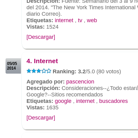
Descripción:
Fuente: Semanario del 3 al 9 
del 2014. "The New York Times International
diario Correo).
Etiquetas:
internet
,
tv
,
web
Vistas:
1524
[Descargar]
.
.
4. Internet
05/05
2014
Ranking: 3.2
/5.0 (80 votos)
Agregado por:
pascencion
Descripción:
Consideraciones--¿Todo estar
Google?--Sitios recomendados
Etiquetas:
google
,
internet
,
buscadores
Vistas:
1635
[Descargar]
.
.