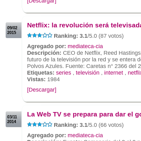
[Descargar]
.
.
Netflix: la revolución será televisad
09/02
2015
Ranking: 3.1
/5.0 (87 votos)
Agregado por:
mediateca-cia
Descripción:
CEO de Netflix, Reed Hastings,
futuro de la televisión por la red y se entera 
Polvos Azules. Fuente: Caretas n° 2366 del 
Etiquetas:
series
,
televisión
,
internet
,
netfli
Vistas:
1984
[Descargar]
.
.
La Web TV se prepara para dar el g
03/11
2014
Ranking: 3.1
/5.0 (66 votos)
Agregado por:
mediateca-cia