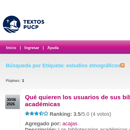
Inicio
|
Ingresar
|
Ayuda
Búsqueda por Etiqueta: estudios etnográficos
Páginas:
1
.
Qué quieren los usuarios de sus bi
30/06
académicas
2026
Ranking: 3.5
/5.0 (4 votos)
Agregado por:
acajas
Descripción:
Los bibliotecarios académicos