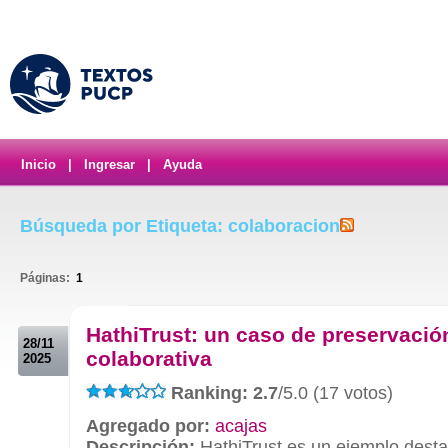
Inicio
|
Ingresar
|
Ayuda
Búsqueda por Etiqueta: colaboracion
Páginas:
1
.
HathiTrust: un caso de preservación
28/11
colaborativa
2025
Ranking: 2.7
/5.0 (17 votos)
Agregado por:
acajas
Descripción:
HathiTrust es un ejemplo dest