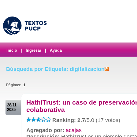
Inicio
|
Ingresar
|
Ayuda
Búsqueda por Etiqueta: digitalizacion
Páginas:
1
.
HathiTrust: un caso de preservación
28/11
colaborativa
2025
Ranking: 2.7
/5.0 (17 votos)
Agregado por:
acajas
Descripción:
HathiTrust es un ejemplo dest