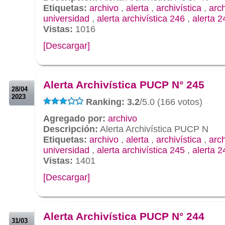
Etiquetas:
archivo
,
alerta
,
archivística
,
arc
universidad
,
alerta archivística 246
,
alerta 2
Vistas:
1016
[Descargar]
.
.
Alerta Archivística PUCP N° 245
28/04
2023
Ranking: 3.2
/5.0 (166 votos)
Agregado por:
archivo
Descripción:
Alerta Archivística PUCP N
Etiquetas:
archivo
,
alerta
,
archivística
,
arc
universidad
,
alerta archivística 245
,
alerta 2
Vistas:
1401
[Descargar]
.
.
Alerta Archivística PUCP N° 244
31/03