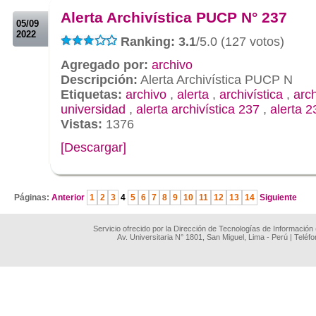
Alerta Archivística PUCP N° 237
05/09
2022
Ranking: 3.1
/5.0 (127 votos)
Agregado por:
archivo
Descripción:
Alerta Archivística PUCP N
Etiquetas:
archivo
,
alerta
,
archivística
,
arc
universidad
,
alerta archivística 237
,
alerta 2
Vistas:
1376
[Descargar]
.
Páginas:
Anterior
1
2
3
4
5
6
7
8
9
10
11
12
13
14
Siguiente
Servicio ofrecido por la Dirección de Tecnologías de Información
Av. Universitaria N° 1801, San Miguel, Lima - Perú | Teléf