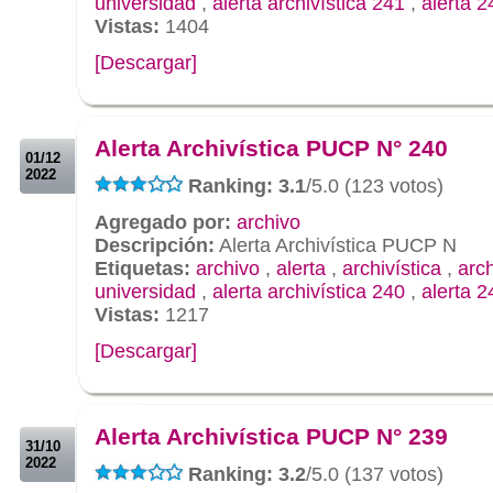
universidad
,
alerta archivística 241
,
alerta 2
Vistas:
1404
[Descargar]
.
.
Alerta Archivística PUCP N° 240
01/12
2022
Ranking: 3.1
/5.0 (123 votos)
Agregado por:
archivo
Descripción:
Alerta Archivística PUCP N
Etiquetas:
archivo
,
alerta
,
archivística
,
arc
universidad
,
alerta archivística 240
,
alerta 2
Vistas:
1217
[Descargar]
.
.
Alerta Archivística PUCP N° 239
31/10
2022
Ranking: 3.2
/5.0 (137 votos)