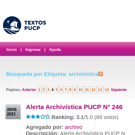
Inicio
|
Ingresar
|
Ayuda
Búsqueda por Etiqueta: archivística
Páginas:
Anterior
1
2
3
4
5
6
7
8
9
10
11
12
13
14
Siguiente
.
Alerta Archivística PUCP N° 246
28/06
2023
Ranking: 3.1
/5.0 (89 votos)
Agregado por:
archivo
Descripción:
Alerta Archivística PUCP N