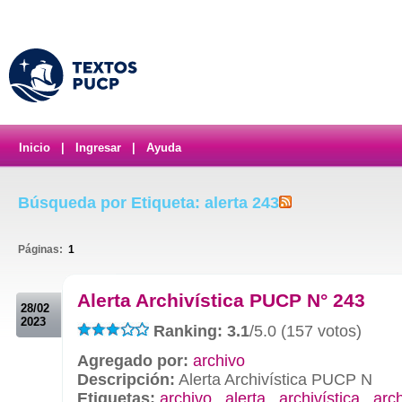
Inicio
|
Ingresar
|
Ayuda
Búsqueda por Etiqueta: alerta 243
Páginas:
1
.
Alerta Archivística PUCP N° 243
28/02
2023
Ranking: 3.1
/5.0 (157 votos)
Agregado por:
archivo
Descripción:
Alerta Archivística PUCP N
Etiquetas:
archivo
,
alerta
,
archivística
,
arc