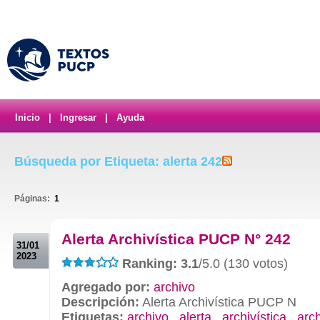
Inicio
|
Ingresar
|
Ayuda
Búsqueda por Etiqueta: alerta 242
Páginas:
1
.
Alerta Archivística PUCP N° 242
31/01
2023
Ranking: 3.1
/5.0 (130 votos)
Agregado por:
archivo
Descripción:
Alerta Archivística PUCP N
Etiquetas:
archivo
,
alerta
,
archivística
,
arc