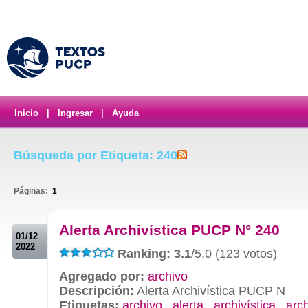
Inicio
|
Ingresar
|
Ayuda
Búsqueda por Etiqueta: 240
Páginas:
1
.
Alerta Archivística PUCP N° 240
01/12
2022
Ranking: 3.1
/5.0 (123 votos)
Agregado por:
archivo
Descripción:
Alerta Archivística PUCP N
Etiquetas:
archivo
,
alerta
,
archivística
,
arc