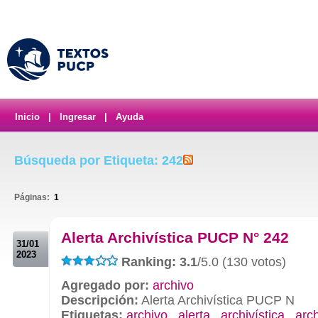
Inicio
|
Ingresar
|
Ayuda
Búsqueda por Etiqueta: 242
Páginas:
1
.
Alerta Archivística PUCP N° 242
31/01
2023
Ranking: 3.1
/5.0 (130 votos)
Agregado por:
archivo
Descripción:
Alerta Archivística PUCP N
Etiquetas:
archivo
,
alerta
,
archivística
,
arc