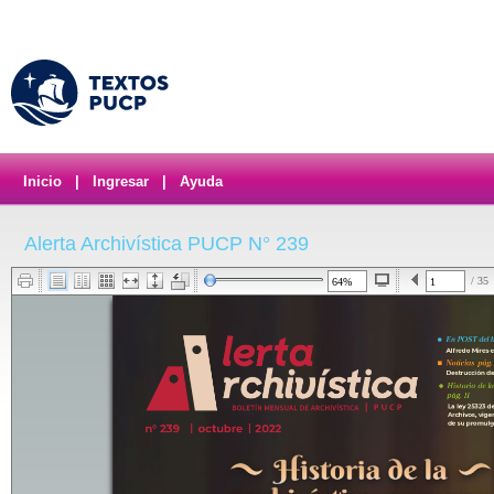
Inicio
|
Ingresar
|
Ayuda
Alerta Archivística PUCP N° 239
/ 35