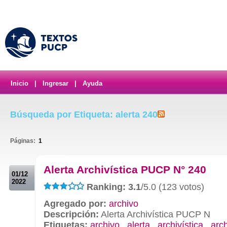
Inicio
|
Ingresar
|
Ayuda
Búsqueda por Etiqueta: alerta 240
Páginas:
1
.
Alerta Archivística PUCP N° 240
01/12
2022
Ranking: 3.1
/5.0 (123 votos)
Agregado por:
archivo
Descripción:
Alerta Archivística PUCP N
Etiquetas:
archivo
,
alerta
,
archivística
,
arc