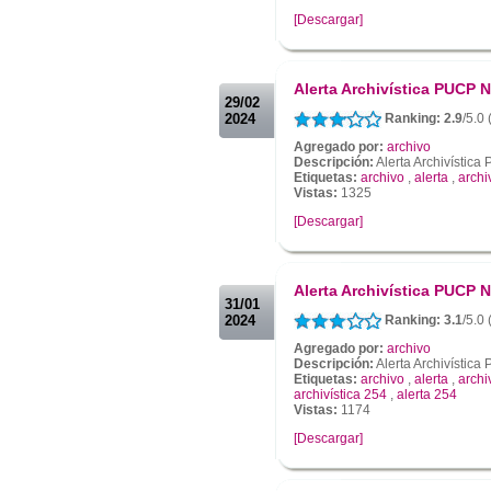
[Descargar]
.
.
Alerta Archivística PUCP N
29/02
2024
Ranking: 2.9
/5.0
Agregado por:
archivo
Descripción:
Alerta Archivístic
Etiquetas:
archivo
,
alerta
,
archi
Vistas:
1325
[Descargar]
.
.
Alerta Archivística PUCP N
31/01
2024
Ranking: 3.1
/5.0
Agregado por:
archivo
Descripción:
Alerta Archivístic
Etiquetas:
archivo
,
alerta
,
archi
archivística 254
,
alerta 254
Vistas:
1174
[Descargar]
.
.