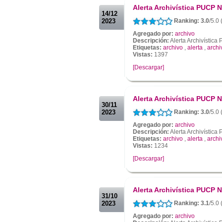
Alerta Archivística PUCP N
14/12
2023
Ranking: 3.0
/5.0
Agregado por:
archivo
Descripción:
Alerta Archivístic
Etiquetas:
archivo
,
alerta
,
archi
Vistas:
1397
[Descargar]
.
.
Alerta Archivística PUCP N
30/11
2023
Ranking: 3.0
/5.0
Agregado por:
archivo
Descripción:
Alerta Archivístic
Etiquetas:
archivo
,
alerta
,
archi
Vistas:
1234
[Descargar]
.
.
Alerta Archivística PUCP N
31/10
2023
Ranking: 3.1
/5.0
Agregado por:
archivo