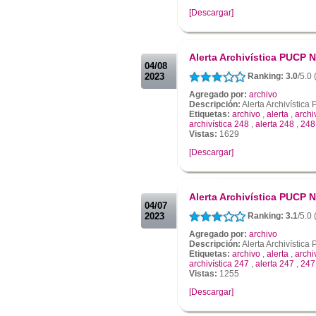
[Descargar]
.
.
Alerta Archivística PUCP N
04/08
2023
Ranking: 3.0
/5.0
Agregado por:
archivo
Descripción:
Alerta Archivístic
Etiquetas:
archivo
,
alerta
,
archi
archivística 248
,
alerta 248
,
248
Vistas:
1629
[Descargar]
.
.
Alerta Archivística PUCP N
04/07
2023
Ranking: 3.1
/5.0
Agregado por:
archivo
Descripción:
Alerta Archivístic
Etiquetas:
archivo
,
alerta
,
archi
archivística 247
,
alerta 247
,
247
Vistas:
1255
[Descargar]
.