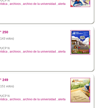
a PUCP N
vística
,
archivos
,
archivo de la universidad
,
alerta
° 250
 (143 votos)
a PUCP N
vística
,
archivos
,
archivo de la universidad
,
alerta
° 249
 (151 votos)
a PUCP N
vística
,
archivos
,
archivo de la universidad
,
alerta