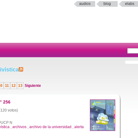
audios
blog
elabs
vística
10
11
12
13
Siguiente
° 256
 (120 votos)
a PUCP N
vística
,
archivos
,
archivo de la universidad
,
alerta