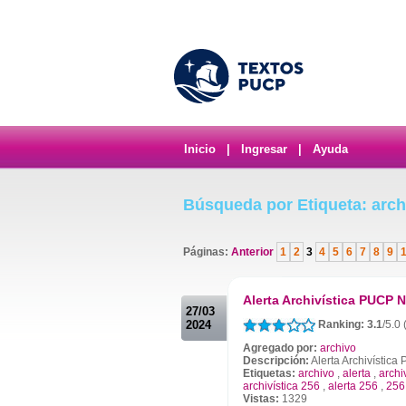
Inicio
|
Ingresar
|
Ayuda
Búsqueda por Etiqueta: archi
Páginas:
Anterior
1
2
3
4
5
6
7
8
9
.
Alerta Archivística PUCP N
27/03
2024
Ranking: 3.1
/5.0
Agregado por:
archivo
Descripción:
Alerta Archivístic
Etiquetas:
archivo
,
alerta
,
archi
archivística 256
,
alerta 256
,
256
Vistas:
1329