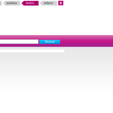
paideia
textos
videos