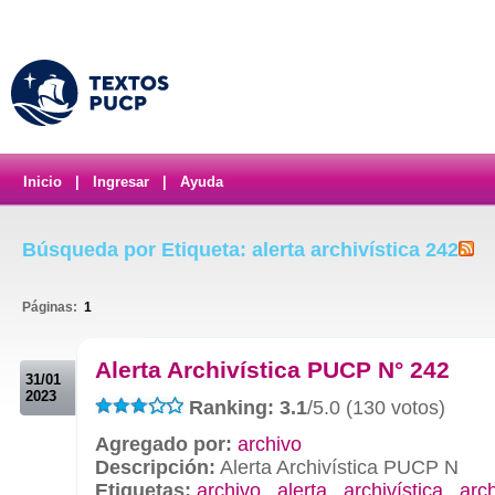
Inicio
|
Ingresar
|
Ayuda
Búsqueda por Etiqueta: alerta archivística 242
Páginas:
1
.
Alerta Archivística PUCP N° 242
31/01
2023
Ranking: 3.1
/5.0 (130 votos)
Agregado por:
archivo
Descripción:
Alerta Archivística PUCP N
Etiquetas:
archivo
,
alerta
,
archivística
,
arc