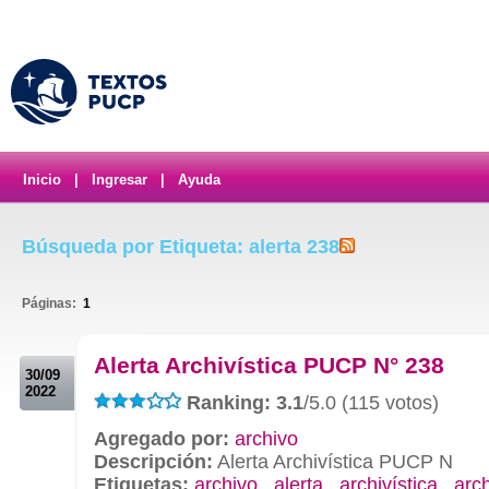
Inicio
|
Ingresar
|
Ayuda
Búsqueda por Etiqueta: alerta 238
Páginas:
1
.
Alerta Archivística PUCP N° 238
30/09
2022
Ranking: 3.1
/5.0 (115 votos)
Agregado por:
archivo
Descripción:
Alerta Archivística PUCP N
Etiquetas:
archivo
,
alerta
,
archivística
,
arc