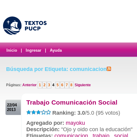
Inicio
|
Ingresar
|
Ayuda
Búsqueda por Etiqueta: comunicacion
Páginas:
Anterior
1
2
3
4
5
6
7
8
Siguiente
.
Trabajo Comunicación Social
22/04
2013
Ranking: 3.0
/5.0 (95 votos)
Agregado por:
mayoku
Descripción:
"Ojo y oido con la educación"
Etiquetas:
comunicacion
,
trabajo
,
social