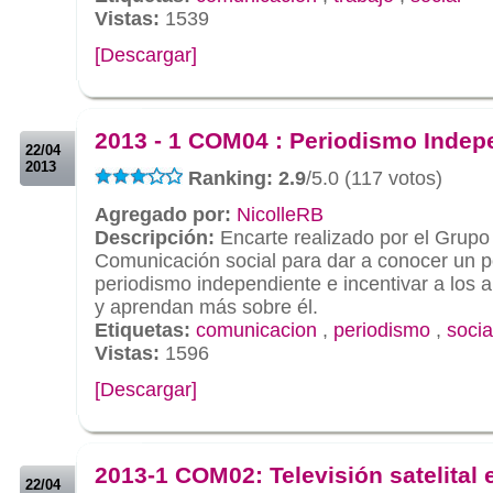
Vistas:
1539
[Descargar]
.
.
2013 - 1 COM04 : Periodismo Indep
22/04
2013
Ranking: 2.9
/5.0 (117 votos)
Agregado por:
NicolleRB
Descripción:
Encarte realizado por el Grupo
Comunicación social para dar a conocer un 
periodismo independiente e incentivar a los
y aprendan más sobre él.
Etiquetas:
comunicacion
,
periodismo
,
socia
Vistas:
1596
[Descargar]
.
.
2013-1 COM02: Televisión satelital 
22/04