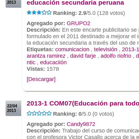
educación secundaria peruana
2013
Ranking: 2.9
/5.0 (128 votos)
Agregado por:
GRUPO2
Descripción:
En este encarte publicitario se
formulado en el 2011 destinado a mejorar el
la educación secundaria a través del uso de 
Etiquetas:
comunicacion
,
televisión
,
2013-
arantza ramirez
,
david farje
,
adolfo riofrio
,
d
ntic
,
educaciión
Vistas:
1578
[Descargar]
.
.
2013-1 COM07(Educación para todo
22/04
2013
Ranking: 0
/5.0 (0 votos)
Agregado por:
Candy9872
Descripción:
Trabajo del curso de comunicac
con el profesora Victor Casallo acerca de la