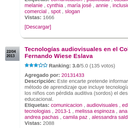
melanie
,
cynthia
,
maría josé
,
annie
,
inclus
comercial
,
spot
,
slogan
Vistas:
1666
[Descargar]
.
.
Tecnologías audiovisuales en el Co
22/04
Fernando Wiese Eslava
2013
Ranking: 3.0
/5.0 (135 votos)
Agregado por:
20131433
Descripción:
Este encarte pretende informa
método de aprendizaje que incluye tecnología 
los niños con pérdida auditiva (sordos) el de
educacional.
Etiquetas:
comunicacion
,
audiovisuales
,
ed
tecnologias
,
2013-1
,
melissa espinoza
,
ana 
andrea pachas
,
camila paz
,
alessandra sal
Vistas:
2088