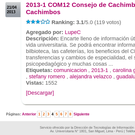
2013-1 COM12 Consejo de Cachimb
21/04
Cachimbos
2013
Ranking: 3.1
/5.0 (119 votos)
Agregado por:
LupeC
Descripción:
Encarte lleno de información ú
vida universitaria. Se podrá encontrar inform
bilbioteca, las cafeterías, los beneficios del
transferencias y cambios de especialidad, el 
psicopedagógico y muchas cosas ...
Etiquetas:
comunicacion
,
2013-1
,
carolina
,
stefany romero
,
alejandra velazco
,
guadalu
Vistas:
1552
[Descargar]
.
Páginas:
Anterior
1
2
3
4
5
6
7
8
Siguiente
Servicio ofrecido por la Dirección de Tecnologías de Información
Av. Universitaria N° 1801, San Miguel, Lima - Perú | Teléf