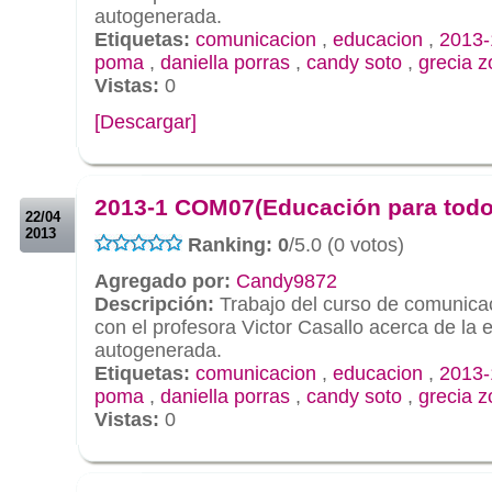
autogenerada.
Etiquetas:
comunicacion
,
educacion
,
2013-
poma
,
daniella porras
,
candy soto
,
grecia zo
Vistas:
0
[Descargar]
.
.
2013-1 COM07(Educación para todo
22/04
2013
Ranking: 0
/5.0 (0 votos)
Agregado por:
Candy9872
Descripción:
Trabajo del curso de comunicac
con el profesora Victor Casallo acerca de la
autogenerada.
Etiquetas:
comunicacion
,
educacion
,
2013-
poma
,
daniella porras
,
candy soto
,
grecia zo
Vistas:
0
.
.