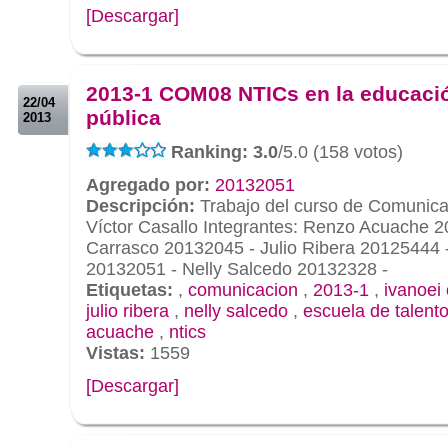
[Descargar]
.
.
2013-1 COM08 NTICs en la educaci
22/04
pública
2013
Ranking: 3.0
/5.0 (158 votos)
Agregado por:
20132051
Descripción:
Trabajo del curso de Comunica
Víctor Casallo Integrantes: Renzo Acuache 2
Carrasco 20132045 - Julio Ribera 20125444 
20132051 - Nelly Salcedo 20132328 -
Etiquetas:
,
comunicacion
,
2013-1
,
ivanoei
julio ribera
,
nelly salcedo
,
escuela de talent
acuache
,
ntics
Vistas:
1559
[Descargar]
.
.