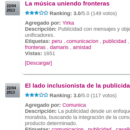
La música uniendo fronteras
22/04
2013
Ranking: 3.0
/5.0 (149 votos)
Agregado por:
Yirka
Descripción:
Publicidad con mensajes y obje
unificadores.
Etiquetas:
peru
,
comunicacion
,
publicidad
fronteras
,
damaris
,
amistad
Vistas:
1651
[Descargar]
.
.
El lado inclusionista de la publicid
22/04
2013
Ranking: 3.0
/5.0 (117 votos)
Agregado por:
Comunica
Descripción:
La publicidad desde un enfoqu
moralista, buscando la integración de la co
producto determinado.
Etiquetas:
comunicacion
,
publicidad
,
casall