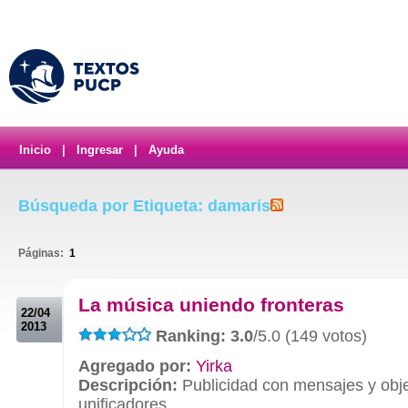
Inicio
|
Ingresar
|
Ayuda
Búsqueda por Etiqueta: damaris
Páginas:
1
.
La música uniendo fronteras
22/04
2013
Ranking: 3.0
/5.0 (149 votos)
Agregado por:
Yirka
Descripción:
Publicidad con mensajes y obje
unificadores.