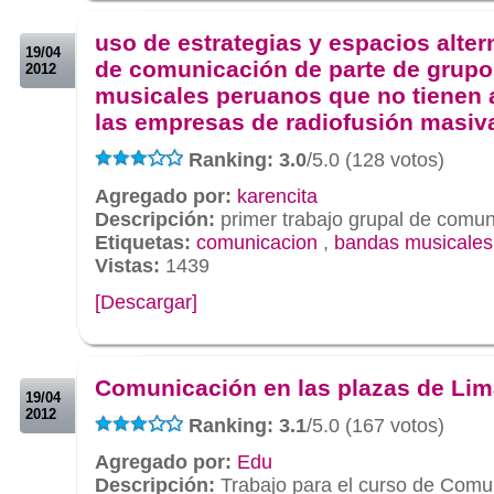
.
uso de estrategias y espacios alter
19/04
de comunicación de parte de grup
2012
musicales peruanos que no tienen 
las empresas de radiofusión masiv
Ranking: 3.0
/5.0 (128 votos)
Agregado por:
karencita
Descripción:
primer trabajo grupal de comun
Etiquetas:
comunicacion
,
bandas musicales
Vistas:
1439
[Descargar]
.
.
Comunicación en las plazas de Li
19/04
2012
Ranking: 3.1
/5.0 (167 votos)
Agregado por:
Edu
Descripción:
Trabajo para el curso de Comu