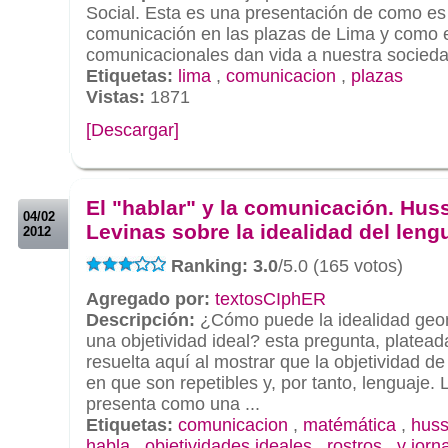
Social. Esta es una presentación de como es
comunicación en las plazas de Lima y como e
comunicacionales dan vida a nuestra socieda
Etiquetas:
lima
,
comunicacion
,
plazas
Vistas:
1871
[Descargar]
.
.
El "hablar" y la comunicación. Huss
04/02
Levinas sobre la idealidad del leng
2012
Ranking: 3.0
/5.0 (165 votos)
Agregado por:
textosCIphER
Descripción:
¿Cómo puede la idealidad geomé
una objetividad ideal? esta pregunta, platead
resuelta aquí al mostrar que la objetividad de
en que son repetibles y, por tanto, lenguaje.
presenta como una ...
Etiquetas:
comunicacion
,
matémática
,
huss
habla
,
objetividades ideales
,
rostros
,
v jorn