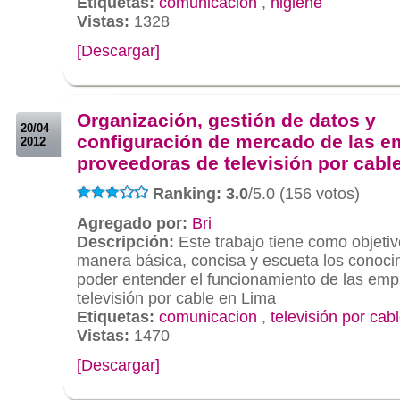
Etiquetas:
comunicacion
,
higiene
Vistas:
1328
[Descargar]
.
.
Organización, gestión de datos y
20/04
configuración de mercado de las 
2012
proveedoras de televisión por cabl
Ranking: 3.0
/5.0 (156 votos)
Agregado por:
Bri
Descripción:
Este trabajo tiene como objeti
manera básica, concisa y escueta los conoci
poder entender el funcionamiento de las em
televisión por cable en Lima
Etiquetas:
comunicacion
,
televisión por cab
Vistas:
1470
[Descargar]
.