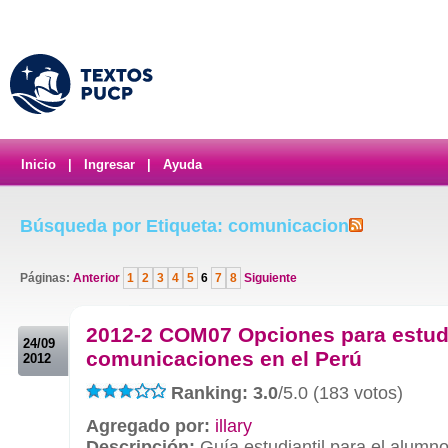
Inicio
|
Ingresar
|
Ayuda
Búsqueda por Etiqueta: comunicacion
Páginas:
Anterior
1
2
3
4
5
6
7
8
Siguiente
.
2012-2 COM07 Opciones para estud
24/09
comunicaciones en el Perú
2012
Ranking: 3.0
/5.0 (183 votos)
Agregado por:
illary
Descripción:
Guía estudiantil para el alumn