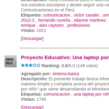
sus estudios escolares y desee seguir una ca
Comunicaciones en el Perú.
Etiquetas:
comunicacion
,
victor casallo
,
uni
2012-2
,
fernando nureña
,
elianne martinez
enrique
,
alex caytuiro
,
profesiones
Vistas:
1821
[Descargar]
.
.
Proyecto Educativo: Una laptop por
28/04
2012
Ranking: 2.9
/5.0 (149 votos)
Agregado por:
ximena.loaiza
Descripción:
El presente trabajo busca info
manera simple y completa acerca del proyect
por niño" que viene desarrollando el Ministe
Etiquetas:
comunicacion
,
una laptop por ni
Vistas:
1745
[Descargar]