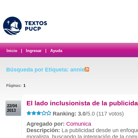
Inicio
|
Ingresar
|
Ayuda
Búsqueda por Etiqueta: annie
Páginas:
1
.
El lado inclusionista de la publicid
22/04
2013
Ranking: 3.0
/5.0 (117 votos)
Agregado por:
Comunica
Descripción:
La publicidad desde un enfoqu
moralista, buscando la integración de la co