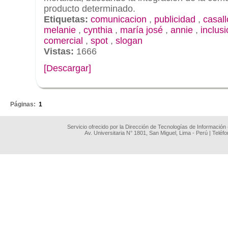
producto determinado.
Etiquetas:
comunicacion
,
publicidad
,
casall
melanie
,
cynthia
,
maría josé
,
annie
,
inclus
comercial
,
spot
,
slogan
Vistas:
1666
[Descargar]
.
Páginas:
1
Servicio ofrecido por la Dirección de Tecnologías de Información
Av. Universitaria N° 1801, San Miguel, Lima - Perú | Teléf