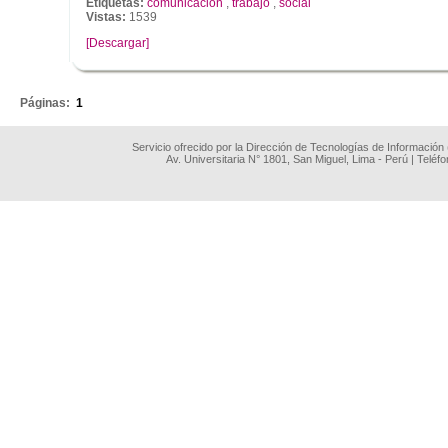
Etiquetas:
comunicacion
,
trabajo
,
social
Vistas:
1539
[Descargar]
.
Páginas:
1
Servicio ofrecido por la Dirección de Tecnologías de Información
Av. Universitaria N° 1801, San Miguel, Lima - Perú | Teléf