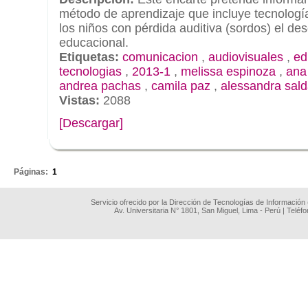
método de aprendizaje que incluye tecnología 
los niños con pérdida auditiva (sordos) el de
educacional.
Etiquetas:
comunicacion
,
audiovisuales
,
ed
tecnologias
,
2013-1
,
melissa espinoza
,
ana 
andrea pachas
,
camila paz
,
alessandra sal
Vistas:
2088
[Descargar]
.
Páginas:
1
Servicio ofrecido por la Dirección de Tecnologías de Información
Av. Universitaria N° 1801, San Miguel, Lima - Perú | Teléf