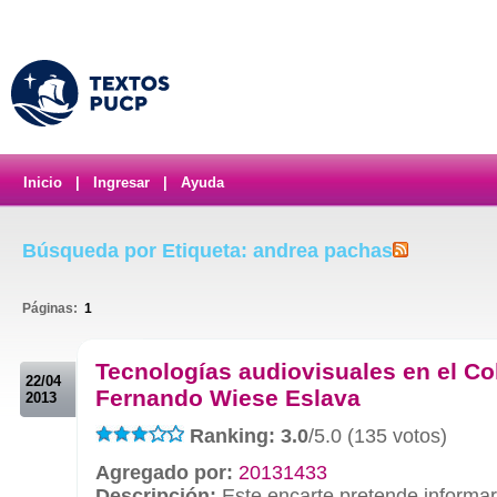
Inicio
|
Ingresar
|
Ayuda
Búsqueda por Etiqueta: andrea pachas
Páginas:
1
.
Tecnologías audiovisuales en el Co
22/04
Fernando Wiese Eslava
2013
Ranking: 3.0
/5.0 (135 votos)
Agregado por:
20131433
Descripción:
Este encarte pretende informa