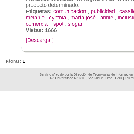
producto determinado.
Etiquetas:
comunicacion
,
publicidad
,
casall
melanie
,
cynthia
,
maría josé
,
annie
,
inclus
comercial
,
spot
,
slogan
Vistas:
1666
[Descargar]
.
Páginas:
1
Servicio ofrecido por la Dirección de Tecnologías de Información
Av. Universitaria N° 1801, San Miguel, Lima - Perú | Teléf