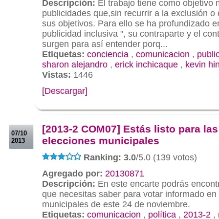
Descripción:
El trabajo tiene como objetivo 
publicidades que,sin recurrir a la exclusión o
sus objetivos. Para ello se ha profundizado 
publicidad inclusiva ", su contraparte y el co
surgen para así entender porq...
Etiquetas:
conciencia
,
comunicacion
,
publi
sharon alejandro
,
erick inchicaque
,
kevin hi
Vistas:
1446
[Descargar]
.
.
[2013-2 COM07] Estás listo para las
07/10
elecciones municipales
2013
Ranking: 3.0
/5.0 (139 votos)
Agregado por:
20130871
Descripción:
En este encarte podrás encontr
que necesitas saber para votar informado en
municipales de este 24 de noviembre.
Etiquetas:
comunicacion
,
política
,
2013-2
,