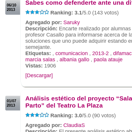
Sabes como defenderte ante una d
06/10
2013
Ranking: 3.1
/5.0 (143 votos)
Agregado por:
Saruky
Descripción:
Encarte realizado por alumnas 
profesor Casallo para informarse acerca de l
soluciones que uno puede adquirir estando e
semejante.
Etiquetas:
,
comunicacion
,
2013-2
,
difamac
marcia salas
,
albania gallo
,
paola atauje
Vistas:
1906
[Descargar]
.
.
Análisis estético del proyecto “Sal
01/07
Parto” del Teatro La Plaza
2013
Ranking: 3.0
/5.0 (90 votos)
Agregado por:
ClaudiaS
Descripción:
El presente análisis estético a