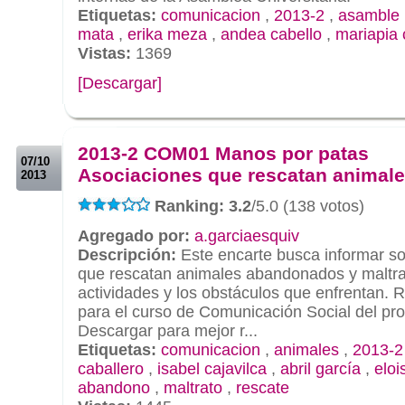
Etiquetas:
comunicacion
,
2013-2
,
asamble u
mata
,
erika meza
,
andea cabello
,
mariapia
Vistas:
1369
[Descargar]
.
.
2013-2 COM01 Manos por patas
07/10
Asociaciones que rescatan animal
2013
Ranking: 3.2
/5.0 (138 votos)
Agregado por:
a.garciaesquiv
Descripción:
Este encarte busca informar so
que rescatan animales abandonados y maltrat
actividades y los obstáculos que enfrentan. R
para el curso de Comunicación Social del pro
Descargar para mejor r...
Etiquetas:
comunicacion
,
animales
,
2013-2
caballero
,
isabel cajavilca
,
abril garcía
,
eloi
abandono
,
maltrato
,
rescate