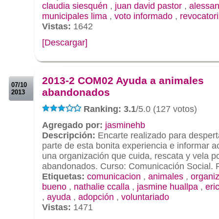
claudia siesquén
,
juan david pastor
,
alessan
municipales lima
,
voto informado
,
revocator
Vistas:
1642
[Descargar]
.
.
2013-2 COM02 Ayuda a animales
07/10
abandonados
2013
Ranking: 3.1
/5.0 (127 votos)
Agregado por:
jasminehb
Descripción:
Encarte realizado para desperta
parte de esta bonita experiencia e informar a
una organización que cuida, rescata y vela p
abandonados. Curso: Comunicación Social. Pr
Etiquetas:
comunicacion
,
animales
,
organi
bueno
,
nathalie ccalla
,
jasmine huallpa
,
eri
,
ayuda
,
adopción
,
voluntariado
Vistas:
1471