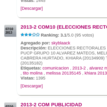
Vistas:
1445
[Descargar]
.
.
2013-2 COM10 (ELECCIONES REC
07/10
2013
Ranking: 3.1
/5.0 (95 votos)
Agregado por:
skyblaack
Descripción:
ELECCIONES RECTORALES 
PUCP GRUPO 10 ALVAREZ MATEOS, MELIS
CABRERA HURTADO, KHIARA (20134909) 
(20135182)
Etiquetas:
comunicacion
,
2013-2
,
alvarez 
,
tito molina
,
melissa 20135145
,
khiara 201
Vistas:
1395
[Descargar]
.
.
2013-2 COM PUBLICIDAD
07/10