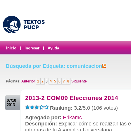
Inicio
|
Ingresar
|
Ayuda
Búsqueda por Etiqueta: comunicacion
Páginas:
Anterior
1
2
3
4
5
6
7
8
Siguiente
.
2013-2 COM09 Elecciones 2014
07/10
2013
Ranking: 3.2
/5.0 (106 votos)
Agregado por:
Erikamc
Descripción:
Explicar cómo se realizan las 
internas de la Asamblea Universitaria.