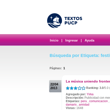
Inicio
|
Ingresar
|
Ayuda
Búsqueda por Etiqueta: festi
Páginas:
1
.
La música uniendo fronte
22/04
2013
Ranking: 3.0
/5.0
Agregado por:
Yirka
Descripción:
Publicidad con mens
Etiquetas:
peru
,
comunicacion
,
damaris
,
amistad
Vistas:
1648