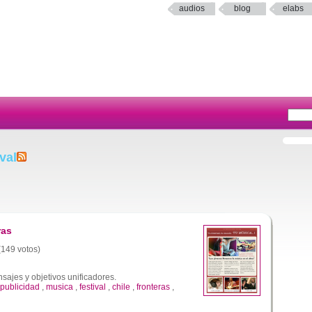
audios
blog
elabs
val
ras
 (149 votos)
ajes y objetivos unificadores.
publicidad
,
musica
,
festival
,
chile
,
fronteras
,