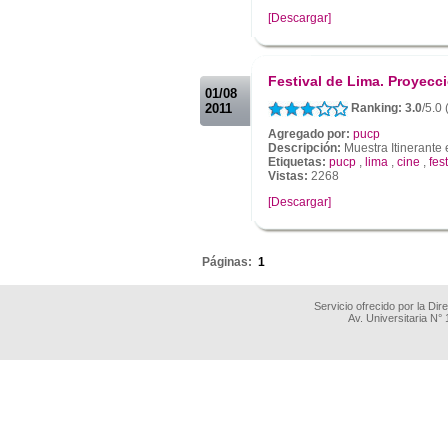
[Descargar]
.
.
Festival de Lima. Proyec
01/08
2011
Ranking: 3.0
/5.0
Agregado por:
pucp
Descripción:
Muestra Itinerante
Etiquetas:
pucp
,
lima
,
cine
,
fest
Vistas:
2268
[Descargar]
.
Páginas:
1
Servicio ofrecido por la Di
Av. Universitaria N°