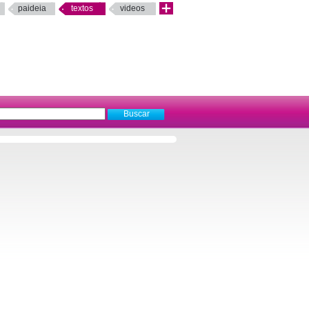
paideia
textos
videos