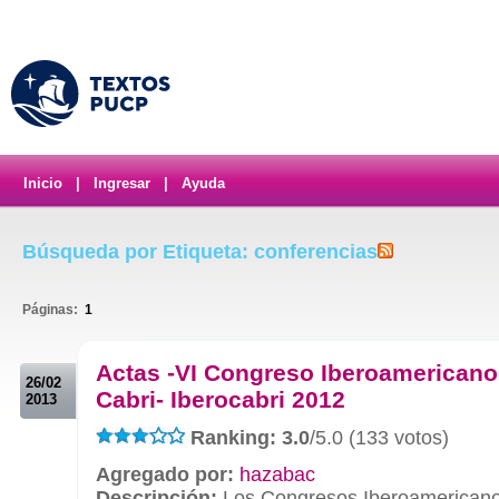
Inicio
|
Ingresar
|
Ayuda
Búsqueda por Etiqueta: conferencias
Páginas:
1
.
Actas -VI Congreso Iberoamericano
26/02
Cabri- Iberocabri 2012
2013
Ranking: 3.0
/5.0 (133 votos)
Agregado por:
hazabac
Descripción:
Los Congresos Iberoamericano